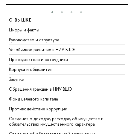
О ВЫШКЕ
Цифры и факты
Л
Руководство и структура
Д
Устойчивое развитие в НИУ ВШЭ
О
Преподаватели и сотрудники
П
Корпуса и общежития
В
Закупки
П
Обращения граждан в НИУ ВШЭ
А
Фонд целевого капитала
Д
Противодействие коррупции
Ц
Сведения о доходах, расходах, об имуществе и
Б
обязательствах имущественного характера
О
Сведения об образовательной организации