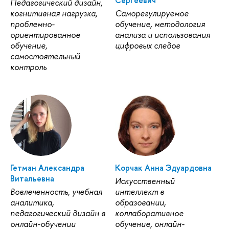
Педагогический дизайн,
когнитивная нагрузка,
Саморегулируемое
проблемно-
обучение, методология
ориентированное
анализа и использования
обучение,
цифровых следов
самостоятельный
контроль
Гетман Александра
Корчак Анна Эдуардовна
Витальевна
Искусственный
Вовлеченность, учебная
интеллект в
аналитика,
образовании,
педагогический дизайн в
коллаборативное
онлайн-обучении
обучение, онлайн-