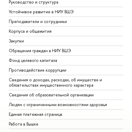
Руководство и структура
Д
Устойчивое развитие в НИУ ВШЭ
О
Преподаватели и сотрудники
П
Корпуса и общежития
В
Закупки
П
Обращения граждан в НИУ ВШЭ
А
Фонд целевого капитала
Д
Противодействие коррупции
Ц
Сведения о доходах, расходах, об имуществе и
Б
обязательствах имущественного характера
О
Сведения об образовательной организации
О
Людям с ограниченными возможностями здоровья
Единая платежная страница
Работа в Вышке