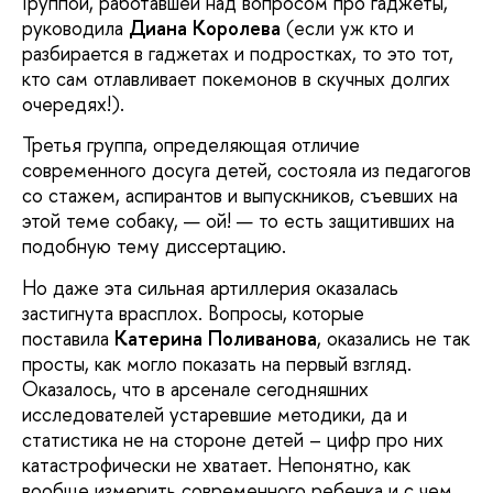
Группой, работавшей над вопросом про гаджеты,
руководила
Диана Королева
(если уж кто и
разбирается в гаджетах и подростках, то это тот,
кто сам отлавливает покемонов в скучных долгих
очередях!).
Третья группа, определяющая отличие
современного досуга детей, состояла из педагогов
со стажем, аспирантов и выпускников, съевших на
этой теме собаку, — ой! — то есть защитивших на
подобную тему диссертацию.
Но даже эта сильная артиллерия оказалась
застигнута врасплох. Вопросы, которые
поставила
Катерина Поливанова
, оказались не так
просты, как могло показать на первый взгляд.
Оказалось, что в арсенале сегодняшних
исследователей устаревшие методики, да и
статистика не на стороне детей – цифр про них
катастрофически не хватает. Непонятно, как
вообще измерить современного ребенка и с чем