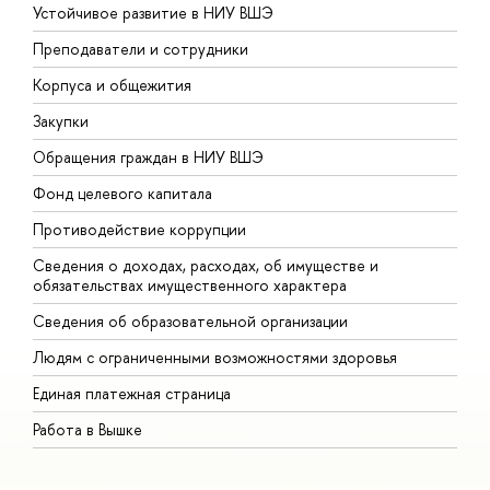
Устойчивое развитие в НИУ ВШЭ
О
Преподаватели и сотрудники
П
Корпуса и общежития
В
Закупки
П
Обращения граждан в НИУ ВШЭ
А
Фонд целевого капитала
Д
Противодействие коррупции
Ц
Сведения о доходах, расходах, об имуществе и
Б
обязательствах имущественного характера
О
Сведения об образовательной организации
О
Людям с ограниченными возможностями здоровья
Единая платежная страница
Работа в Вышке