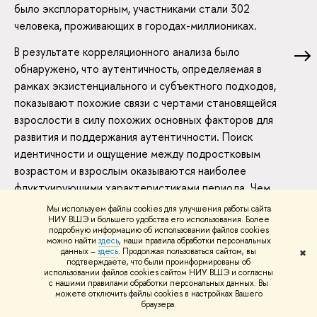
было эксплораторным, участниками стали 302
человека, проживающих в городах-миллиониках.
В результате корреляционного анализа было
обнаружено, что аутентичность, определяемая в
рамках экзистенциального и субъектного подходов,
показывают похожие связи с чертами становящейся
взрослости в силу похожих основных факторов для
развития и поддержания аутентичности. Поиск
идентичности и ощущение между подростковым
возрастом и взрослым оказываются наиболее
флуктуирующими характеристиками периода. Чем
более аутентичными являются молодые люди и
Мы используем файлы cookies для улучшения работы сайта
НИУ ВШЭ и большего удобства его использования. Более
девушки, тем более направлены их поиски себя.
подробную информацию об использовании файлов cookies
В КН.: СПОСОБНОСТИ И РЕСУРСЫ ЧЕЛОВЕКА В
можно найти
здесь
, наши правила обработки персональных
данных –
здесь
. Продолжая пользоваться сайтом, вы
✖
ИЗМЕНЯЮЩЕМСЯ МИРЕ: МАТЕРИАЛЫ МЕЖДУНАРОДНОЙ
подтверждаете, что были проинформированы об
НАУЧНОЙ КОНФЕРЕНЦИИ, ПОСВЯЩЕННОЙ 70‑ЛЕТИЮ СО
использовании файлов cookies сайтом НИУ ВШЭ и согласны
с нашими правилами обработки персональных данных. Вы
ДНЯ РОЖДЕНИЯ В. Н. ДРУЖИНИНА. ИНСТИТУТ
можете отключить файлы cookies в настройках Вашего
ПСИХОЛОГИИ РАН, 2026.
С. 673-677.
браузера.