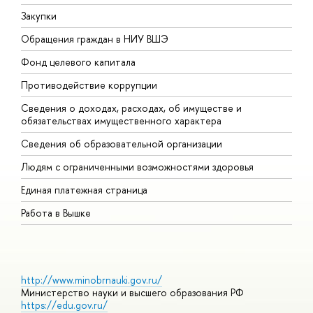
Закупки
П
Обращения граждан в НИУ ВШЭ
А
Фонд целевого капитала
Д
Противодействие коррупции
Ц
Сведения о доходах, расходах, об имуществе и
Б
обязательствах имущественного характера
О
Сведения об образовательной организации
О
Людям с ограниченными возможностями здоровья
Единая платежная страница
Работа в Вышке
http://www.minobrnauki.gov.ru/
Министерство науки и высшего образования РФ
https://edu.gov.ru/