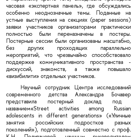
часовая «экспертная панель», где обсуждались
особенно неоднозначные темы. Поданные на
устные выступления на секциях (paper sessions)
заявки участников организаторами практически
полностью были переназначены в постеры.
Постерные сессии были организованы масштабно,
без других проходящих параллельно
мероприятий, что чрезвычайно способствовало
поддержке коммуникативного пространства -
дискуссий, знакомств, а также повышало
«визибилити» отдельных участников.
Научный сотрудник Центра исследований
современного детства
Александра Бочавер
представила постерный доклад под
названием
«Street activities among Russian
adolescents in different generations»
(«Уличные
занятия российских подростков разных
поколений»), подготовленный совместно с
проф.
К.Н. Поливановой
, научным руководителем