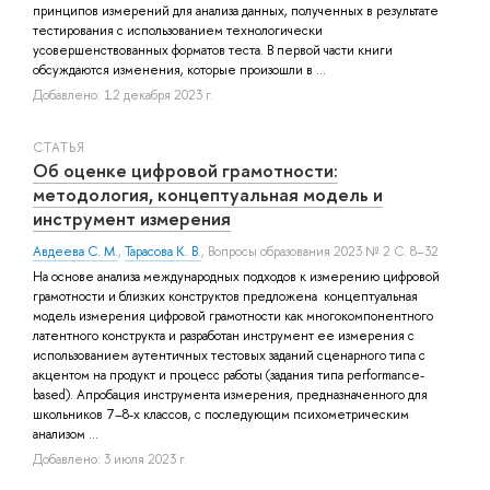
принципов измерений для анализа данных, полученных в результате
тестирования с использованием технологически
усовершенствованных форматов теста. В первой части книги
обсуждаются изменения, которые произошли в ...
Добавлено: 12 декабря 2023 г.
СТАТЬЯ
Об оценке цифровой грамотности:
методология, концептуальная модель и
инструмент измерения
Авдеева С. М.
,
Тарасова К. В.
, Вопросы образования 2023 № 2 С. 8–32
На основе анализа международных подходов к измерению цифровой
грамотности и близких конструктов предложена концептуальная
модель измерения цифровой грамотности как многокомпонентного
латентного конструкта и разработан инструмент ее измерения с
использованием аутентичных тестовых заданий сценарного типа с
акцентом на продукт и процесс работы (задания типа performance-
based). Апробация инструмента измерения, предназначенного для
школьников 7–8-х классов, с последующим психометрическим
анализом ...
Добавлено: 3 июля 2023 г.