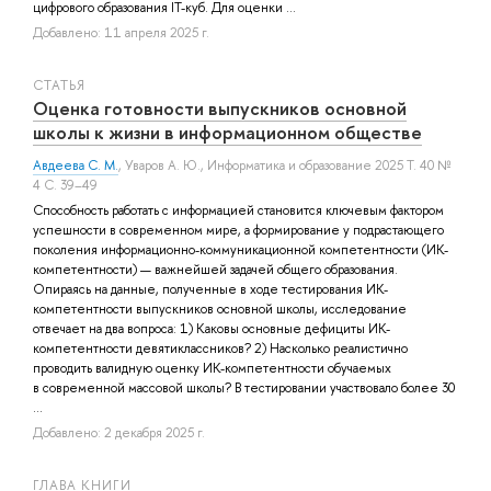
цифрового образования IT-куб. Для оценки ...
Добавлено: 11 апреля 2025 г.
СТАТЬЯ
Оценка готовности выпускников основной
школы к жизни в информационном обществе
Авдеева С. М.
,
Уваров А. Ю.
, Информатика и образование 2025 Т. 40 №
4 С. 39–49
Способность работать с информацией становится ключевым фактором
успешности в современном мире, а формирование у подрастающего
поколения информационно-коммуникационной компетентности (ИК-
компетентности) — важнейшей задачей общего образования.
Опираясь на данные, полученные в ходе тестирования ИК-
компетентности выпускников основной школы, исследование
отвечает на два вопроса: 1) Каковы основные дефициты ИК-
компетентности девятиклассников? 2) Насколько реалистично
проводить валидную оценку ИК-компетентности обучаемых
в современной массовой школы? В тестировании участвовало более 30
...
Добавлено: 2 декабря 2025 г.
ГЛАВА КНИГИ