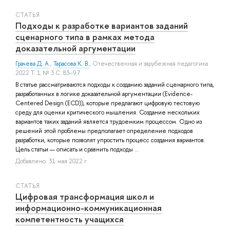
СТАТЬЯ
Подходы к разработке вариантов заданий
сценарного типа в рамках метода
доказательной аргументации
Грачева Д. А.
,
Тарасова К. В.
, Отечественная и зарубежная педагогика
2022 Т. 1 № 3 С. 83–97
В статье рассматриваются подходы к созданию заданий сценарного типа,
разработанных в логике доказательной аргументации (Evidence-
Centered Design (ECD)), которые предлагают цифровую тестовую
среду для оценки критического мышления. Создание нескольких
вариантов таких заданий является трудоемким процессом. Одно из
решений этой проблемы предполагает определение подходов
разработки, которые позволят упростить процесс создания вариантов.
Цель статьи — описать и сравнить подходы ...
Добавлено: 31 мая 2022 г.
СТАТЬЯ
Цифровая трансформация школ и
информационно-коммуникационная
компетентность учащихся