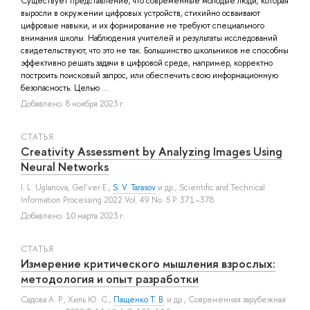
Существует представление, что современные молодые люди, которая
выросли в окружении цифровых устройств, стихийно осваивают
цифровые навыки, и их формирование не требуют специального
внимания школы. Наблюдения учителей и результаты исследований
свидетельствуют, что это не так. Большинство школьников не способны
эффективно решать задачи в цифровой среде, например, корректно
построить поисковый запрос, или обеспечить свою информационную
безопасность. Целью ...
Добавлено: 8 ноября 2023 г.
СТАТЬЯ
Creativity Assessment by Analyzing Images Using
Neural Networks
I. L. Uglanova
,
Gel’ver E.
,
S. V. Tarasov
и др.
, Scientific and Technical
Information Processing 2022 Vol. 49 No. 5 P. 371–378
Добавлено: 10 марта 2023 г.
СТАТЬЯ
Измерение критического мышления взрослых:
методология и опыт разработки
Садова А. Р.
,
Хиль Ю. С.
,
Пащенко Т. В.
и др.
, Современная зарубежная