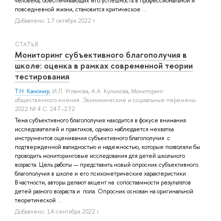
человека, обеспечивающих его успешность в профессиональной и
повседневной жизни, становится критическое ...
Добавлено: 17 октября 2022 г.
СТАТЬЯ
Мониторинг субъективного благополучия в
школе: оценка в рамках современной теории
тестирования
Т.Н. Канонир
,
И.Л. Угланова
,
А.А. Куликова
, Мониторинг
общественного мнения: Экономические и социальные перемены
2022 № 4 С. 247–272
Тема субъективного благополучия находится в фокусе внимания
исследователей и практиков, однако наблюдается нехватка
инструментов оценивания субъективного благополучия с
подтвержденной валидностью и надежностью, которые позволяли бы
проводить мониторинговые исследования для детей школьного
возраста. Цель работы — представить новый опросник субъективного
благополучия в школе и его психометрические характеристики.
В частности, авторы делают акцент на сопоставимости результатов
детей разного возраста и пола. Опросник основан на оригинальной
теоретической ...
Добавлено: 14 сентября 2022 г.