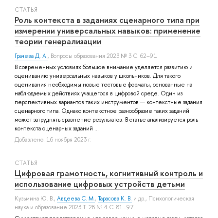
СТАТЬЯ
Роль контекста в заданиях сценарного типа при
измерении универсальных навыков: применение
теории генерализации
Грачева Д. А.
, Вопросы образования 2023 № 3 С. 62–91
В современных условиях большое внимание уделяется развитию и
оцениванию универсальных навыков у школьников. Для такого
оценивания необходимы новые тестовые форматы, основанные на
наблюдаемых действиях учащегося в цифровой среде. Один из
перспективных вариантов таких инструментов — контекстные задания
сценарного типа. Однако контекстное разнообразие таких заданий
может затруднять сравнение результатов. В статье анализируется роль
контекста сценарных заданий ...
Добавлено: 16 ноября 2023 г.
СТАТЬЯ
Цифровая грамотность, когнитивный контроль и
использование цифровых устройств детьми
Кузьмина Ю. В.
,
Авдеева С. М.
,
Тарасова К. В.
и др.
, Психологическая
наука и образование 2023 Т. 28 № 4 С. 81–97