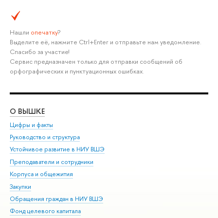
Нашли
опечатку
?
Выделите её, нажмите Ctrl+Enter и отправьте нам уведомление.
Спасибо за участие!
Сервис предназначен только для отправки сообщений об
орфографических и пунктуационных ошибках.
О ВЫШКЕ
ОБ
Цифры и факты
Ли
Руководство и структура
Дов
Устойчивое развитие в НИУ ВШЭ
Ол
Преподаватели и сотрудники
При
Корпуса и общежития
Вы
Закупки
При
Обращения граждан в НИУ ВШЭ
Ас
Фонд целевого капитала
До