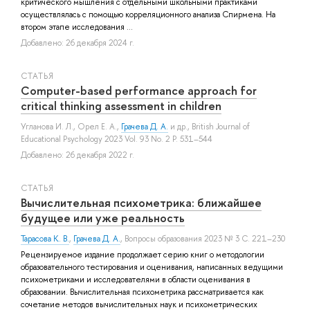
критического мышления с отдельными школьными практиками
осуществлялась с помощью корреляционного анализа Спирмена. На
втором этапе исследования ...
Добавлено: 26 декабря 2024 г.
СТАТЬЯ
Computer-based performance approach for
critical thinking assessment in children
Угланова И. Л.
,
Орел Е. А.
,
Грачева Д. А.
и др.
, British Journal of
Educational Psychology 2023 Vol. 93 No. 2 P. 531–544
Добавлено: 26 декабря 2022 г.
СТАТЬЯ
Вычислительная психометрика: ближайшее
будущее или уже реальность
Тарасова К. В.
,
Грачева Д. А.
, Вопросы образования 2023 № 3 С. 221–230
Рецензируемое издание продолжает серию книг о методологии
образовательного тестирования и оценивания, написанных ведущими
психометриками и исследователями в области оценивания в
образовании. Вычислительная психометрика рассматривается как
сочетание методов вычислительных наук и психометрических