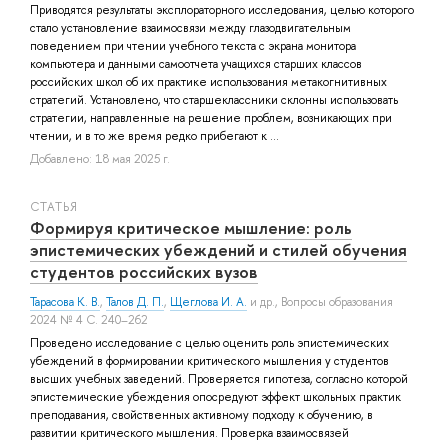
Приводятся результаты эксплораторного исследования, целью которого
стало установление взаимосвязи между глазодвигательным
поведением при чтении учебного текста с экрана монитора
компьютера и данными самоотчета учащихся старших классов
российских школ об их практике использования метакогнитивных
стратегий. Установлено, что старшеклассники склонны использовать
стратегии, направленные на решение проблем, возникающих при
чтении, и в то же время редко прибегают к ...
Добавлено: 18 мая 2025 г.
СТАТЬЯ
Формируя критическое мышление: роль
эпистемических убеждений и стилей обучения
студентов российских вузов
Тарасова К. В.
,
Талов Д. П.
,
Щеглова И. А.
и др.
, Вопросы образования
2024 № 4 С. 240–262
Проведено исследование с целью оценить роль эпистемических
убеждений в формировании критического мышления у студентов
высших учебных заведений. Проверяется гипотеза, согласно которой
эпистемические убеждения опосредуют эффект школьных практик
преподавания, свойственных активному подходу к обучению, в
развитии критического мышления. Проверка взаимосвязей