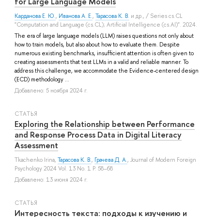
for Large Language Models
Карданова Е. Ю.
,
Иванова А. Е.
,
Тарасова К. В.
и др.
, / Series cs.CL
"Computation and Language (cs.CL); Artificial Intelligence (cs.AI)". 2024.
The era of large language models (LLM) raises questions not only about
how to train models, but also about how to evaluate them. Despite
numerous existing benchmarks, insufficient attention is often given to
creating assessments that test LLMs in a valid and reliable manner. To
address this challenge, we accommodate the Evidence-centered design
(ECD) methodology ...
Добавлено: 5 ноября 2024 г.
СТАТЬЯ
Exploring the Relationship between Performance
and Response Process Data in Digital Literacy
Assessment
Tkachenko Irina
,
Тарасова К. В.
,
Грачева Д. А.
, Journal of Modern Foreign
Psychology 2024 Vol. 13 No. 1 P. 58–68
Добавлено: 13 июня 2024 г.
СТАТЬЯ
Интересность текста: подходы к изучению и