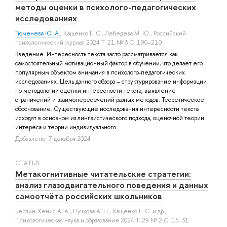
методы оценки в психолого-педагогических
исследованиях
Тюменева Ю. А.
,
Кащенко Е. С.
,
Лебедева М. Ю.
, Российский
психологический журнал 2024 Т. 21 № 3 С. 190–210
Введение. Интересность текста часто рассматривается как
самостоятельный мотивационный фактор в обучении, что делает его
популярным объектом внимания в психолого-педагогических
исследованиях. Цель данного обзора – структурирование информации
по методологии оценки интересности текста, выявление
ограничений и взаимопересечений разных методов. Теоретическое
обоснование. Существующие исследования интересности текста
исходят в основном из лингвистического подхода, оценочной теории
интереса и теории индивидуального ...
Добавлено: 7 декабря 2024 г.
СТАТЬЯ
Метакогнитивные читательские стратегии:
анализ глазодвигательного поведения и данных
самоотчёта российских школьников
Берлин-Хенис А. А.
,
Пучкова А. Н.
,
Кащенко Е. С.
и др.
,
Психологическая наука и образование 2024 Т. 29 № 2 С. 15–31