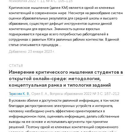
психология 2022 Т. 11 № 4 С. 105–116
Критическое мышление (далее КМ) является одной из ключевых
компетенций в современном мире. Несмотря на разнообразие систем
оценки образовательных результатов для средней школы и высшего
образования, существует дефицит инструментов оценки данной
компетенции для взрослых. Значимость оценки взрослых
подчеркивается прежде всего потребностью работодателей в
сотрудниках с развитым КМ в различных рабочих контекстах. В данной
статье описывается процедура ...
Добавлено: 23 января 2023 г.
СТАТЬЯ
Измерение критического мышления студентов в
открытой онлайн-среде: методология,
концептуальная рамка и типология заданий
Тарасова К. В.
,
Орел Е. А.
, Вопросы образования 2022 № 3 С. 187–212
В условиях обилия и доступности различной информации, в том числе
благодаря распространению электронных устройств и интернета,
человеку необходимо уметь эффективно ориентироваться в
информационном поле, оценивать информацию, делать собственные
выводы на ее основе и использовать аргументы при принятии
решений. Поэтому одной из ключевых компетенций современного