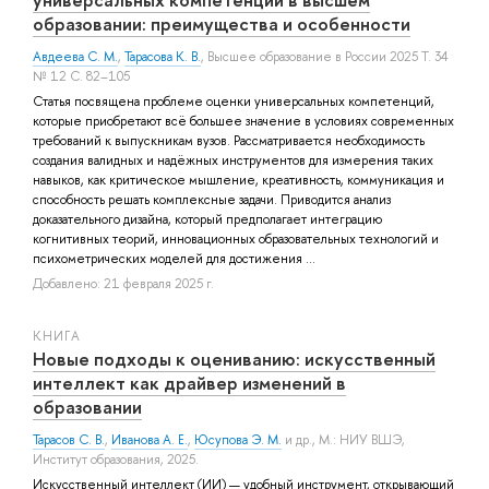
образовании: преимущества и особенности
Авдеева С. М.
,
Тарасова К. В.
, Высшее образование в России 2025 Т. 34
№ 12 С. 82–105
Статья посвящена проблеме оценки универсальных компетенций,
которые приобретают всё большее значение в условиях современных
требований к выпускникам вузов. Рассматривается необходимость
создания валидных и надёжных инструментов для измерения таких
навыков, как критическое мышление, креативность, коммуникация и
способность решать комплексные задачи. Приводится анализ
доказательного дизайна, который предполагает интеграцию
когнитивных теорий, инновационных образовательных технологий и
психометрических моделей для достижения ...
Добавлено: 21 февраля 2025 г.
КНИГА
Новые подходы к оцениванию: искусственный
интеллект как драйвер изменений в
образовании
Тарасов С. В.
,
Иванова А. Е.
,
Юсупова Э. М.
и др.
, М.: НИУ ВШЭ,
Институт образования, 2025.
Искусственный интеллект (ИИ) — удобный инструмент, открывающий