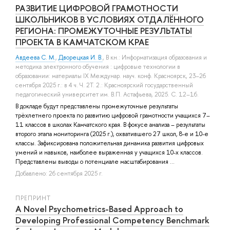
РАЗВИТИЕ ЦИФРОВОЙ ГРАМОТНОСТИ
ШКОЛЬНИКОВ В УСЛОВИЯХ ОТДАЛЁННОГО
РЕГИОНА: ПРОМЕЖУТОЧНЫЕ РЕЗУЛЬТАТЫ
ПРОЕКТА В КАМЧАТСКОМ КРАЕ
Авдеева С. М.
,
Дворецкая И. В.
, В кн.: Информатизация образования и
методика электронного обучения : цифровые технологии в
образовании: материалы IX Междунар. науч. конф. Красноярск, 23–26
сентября 2025 г.: в 4 ч. Ч. 2Т. 2.: Красноярский государственный
педагогический университет им. В.П. Астафьева, 2025. С. 12–16.
В докладе будут представлены промежуточные результаты
трёхлетнего проекта по развитию цифровой грамотности учащихся 7–
11 классов в школах Камчатского края. В фокусе анализа – результаты
второго этапа мониторинга (2025 г.), охватившего 27 школ, 8-е и 10-е
классы. Зафиксирована положительная динамика развития цифровых
умений и навыков, наиболее выраженная у учащихся 10-х классов.
Представлены выводы о потенциале масштабирования ...
Добавлено: 26 сентября 2025 г.
ПРЕПРИНТ
A Novel Psychometrics-Based Approach to
Developing Professional Competency Benchmark