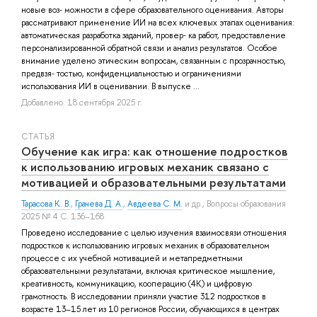
новые воз‑ можности в сфере образовательного оценивания. Авторы
рассматривают применение ИИ на всех ключевых этапах оценивания:
автоматическая разработка заданий, провер‑ ка работ, предоставление
персонализированной обратной связи и анализ результатов. Особое
внимание уделено этическим вопросам, связанным с прозрачностью,
предвзя‑ тостью, конфиденциальностью и ограничениями
использования ИИ в оценивании. В выпуске ...
Добавлено: 18 сентября 2025 г.
СТАТЬЯ
Обучение как игра: как отношение подростков
к использованию игровых механик связано с
мотивацией и образовательными результатами
Тарасова К. В.
,
Грачева Д. А.
,
Авдеева С. М.
и др.
, Вопросы образования
2025 № 4 С. 136–168
Проведено исследование с целью изучения взаимосвязи отношения
подростков к использованию игровых механик в образовательном
процессе с их учебной мотивацией и метапредметными
образовательными результатами, включая критическое мышление,
креативность, коммуникацию, кооперацию (4К) и цифровую
грамотность. В исследовании приняли участие 312 подростков в
возрасте 13–15 лет из 10 регионов России, обучающихся в центрах