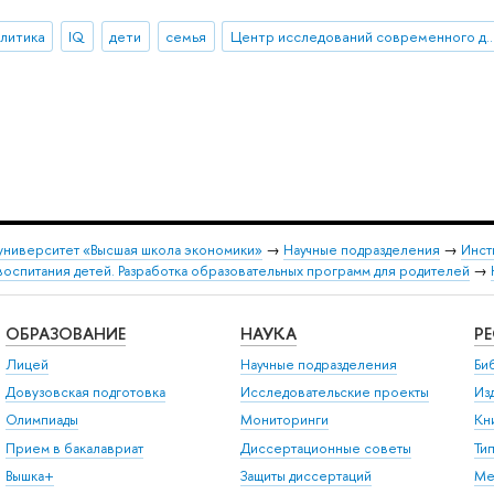
алитика
IQ
дети
семья
Центр исследований современног
университет «Высшая школа экономики»
→
Научные подразделения
→
Инст
оспитания детей. Разработка образовательных программ для родителей
→
ОБРАЗОВАНИЕ
НАУКА
Р
Лицей
Научные подразделения
Би
Довузовская подготовка
Исследовательские проекты
Из
Олимпиады
Мониторинги
Кн
Прием в бакалавриат
Диссертационные советы
Ти
Вышка+
Защиты диссертаций
Ме