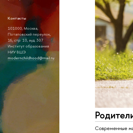
Контакты
101000, Москва,
Потаповский переулок,
16, стр. 10, ауд. 307
Институт образования
НИУ ВШЭ
modernchildhood@mail.ru
Родител
Современные ма