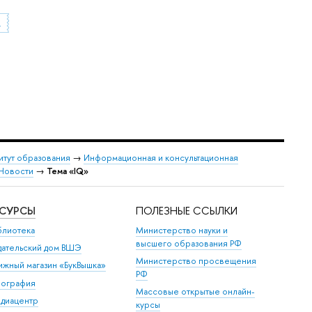
о детства
итут образования
→
Информационная и консультационная
Новости
→
Тема «IQ»
ЕСУРСЫ
ПОЛЕЗНЫЕ ССЫЛКИ
блиотека
Министерство науки и
высшего образования РФ
дательский дом ВШЭ
Министерство просвещения
ижный магазин «БукВышка»
РФ
пография
Массовые открытые онлайн-
диацентр
курсы