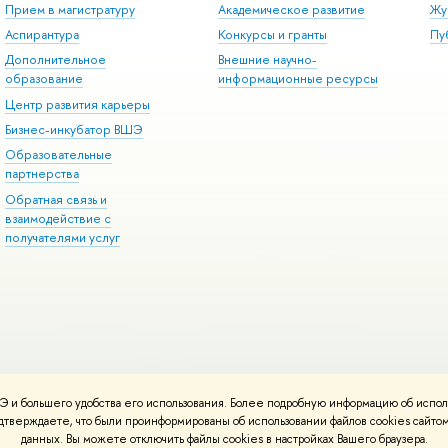
Прием в магистратуру
Академическое развитие
Жу
Аспирантура
Конкурсы и гранты
Пу
Дополнительное
Внешние научно-
образование
информационные ресурсы
Центр развития карьеры
Бизнес-инкубатор ВШЭ
Образовательные
партнерства
Обратная связь и
взаимодействие с
получателями услуг
 и большего удобства его использования. Более подробную информацию об испол
онтакты
Условия использования материалов
Политика конфиденциальност
подтверждаете, что были проинформированы об использовании файлов cookies сай
ботаны в
Школе дизайна НИУ ВШЭ
данных. Вы можете отключить файлы cookies в настройках Вашего браузера.