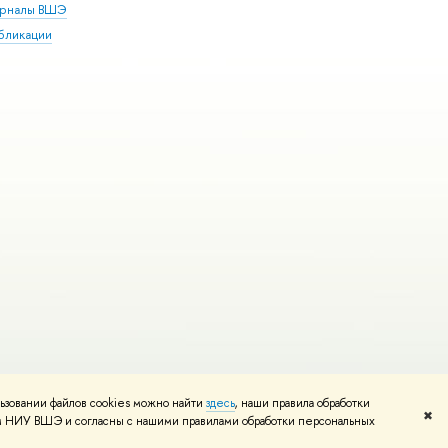
рналы ВШЭ
бликации
ьзовании файлов cookies можно найти
здесь
, наши правила обработки
и
Карта сайта
Редактору
✖
том НИУ ВШЭ и согласны с нашими правилами обработки персональных