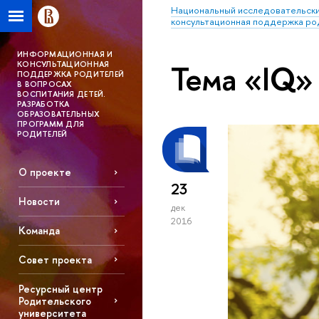
Национальный исследовательски
консультационная поддержка ро
ИНФОРМАЦИОННАЯ И
Тема «IQ»
КОНСУЛЬТАЦИОННАЯ
ПОДДЕРЖКА РОДИТЕЛЕЙ
В ВОПРОСАХ
ВОСПИТАНИЯ ДЕТЕЙ.
РАЗРАБОТКА
ОБРАЗОВАТЕЛЬНЫХ
ПРОГРАММ ДЛЯ
РОДИТЕЛЕЙ
О проекте
23
Новости
дек
2016
Команда
Совет проекта
Ресурсный центр
Родительского
университета