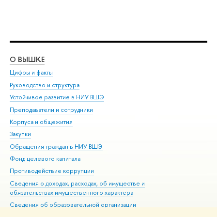
О ВЫШКЕ
ОБ
Цифры и факты
Ли
Руководство и структура
Дов
Устойчивое развитие в НИУ ВШЭ
Ол
Преподаватели и сотрудники
При
Корпуса и общежития
Вы
Закупки
При
Обращения граждан в НИУ ВШЭ
Ас
Фонд целевого капитала
До
Противодействие коррупции
Цен
Сведения о доходах, расходах, об имуществе и
Би
обязательствах имущественного характера
Об
Сведения об образовательной организации
Обр