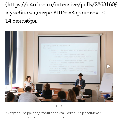
(https://u4u.hse.ru/intensive/polls/28681609
в учебном центре ВШЭ «Вороново» 10-
14 сентября.
Выступление руководителя проекта "Рождение российской
магистратуры" А.В. Гармоновой и Г.Н. Сухановой на интенсиве