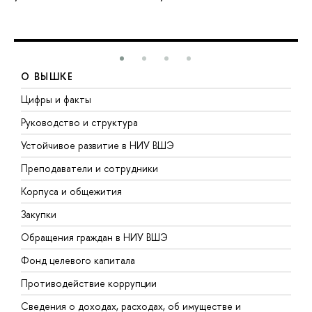
О ВЫШКЕ
Цифры и факты
Л
Руководство и структура
Д
Устойчивое развитие в НИУ ВШЭ
О
Преподаватели и сотрудники
П
Корпуса и общежития
В
Закупки
П
Обращения граждан в НИУ ВШЭ
А
Фонд целевого капитала
Д
Противодействие коррупции
Ц
Сведения о доходах, расходах, об имуществе и
Б