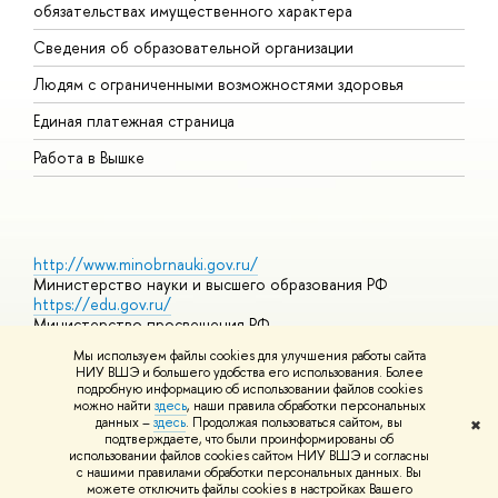
обязательствах имущественного характера
О
Сведения об образовательной организации
О
Людям с ограниченными возможностями здоровья
Единая платежная страница
Работа в Вышке
http://www.minobrnauki.gov.ru/
Министерство науки и высшего образования РФ
https://edu.gov.ru/
Министерство просвещения РФ
https://elearning.hse.ru/mooc
Мы используем файлы cookies для улучшения работы сайта
Массовые открытые онлайн-курсы
НИУ ВШЭ и большего удобства его использования. Более
подробную информацию об использовании файлов cookies
можно найти
здесь
, наши правила обработки персональных
данных –
здесь
. Продолжая пользоваться сайтом, вы
✖
© НИУ ВШЭ 1993–2026
Адреса и контакты
Условия
подтверждаете, что были проинформированы об
использования материалов
Политика конфиденциальности
Карта
использовании файлов cookies сайтом НИУ ВШЭ и согласны
сайта
с нашими правилами обработки персональных данных. Вы
Шрифты HSE Sans и HSE Slab разработаны в
Школе дизайна НИУ
можете отключить файлы cookies в настройках Вашего