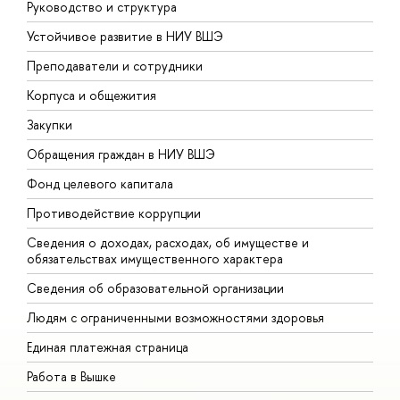
Руководство и структура
Д
Устойчивое развитие в НИУ ВШЭ
О
Преподаватели и сотрудники
П
Корпуса и общежития
В
Закупки
П
Обращения граждан в НИУ ВШЭ
А
Фонд целевого капитала
Д
Противодействие коррупции
Ц
Сведения о доходах, расходах, об имуществе и
Б
обязательствах имущественного характера
О
Сведения об образовательной организации
О
Людям с ограниченными возможностями здоровья
Единая платежная страница
Работа в Вышке