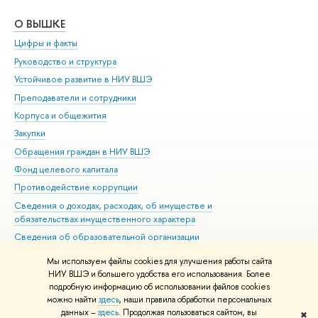
О ВЫШКЕ
ОБ
Цифры и факты
Ли
Руководство и структура
Дов
Устойчивое развитие в НИУ ВШЭ
Ол
Преподаватели и сотрудники
При
Корпуса и общежития
Вы
Закупки
При
Обращения граждан в НИУ ВШЭ
Ас
Фонд целевого капитала
До
Противодействие коррупции
Цен
Сведения о доходах, расходах, об имуществе и
Би
обязательствах имущественного характера
Об
Сведения об образовательной организации
Обр
Людям с ограниченными возможностями здоровья
Мы используем файлы cookies для улучшения работы сайта
Единая платежная страница
НИУ ВШЭ и большего удобства его использования. Более
подробную информацию об использовании файлов cookies
Работа в Вышке
можно найти
здесь
, наши правила обработки персональных
данных –
здесь
. Продолжая пользоваться сайтом, вы
✖