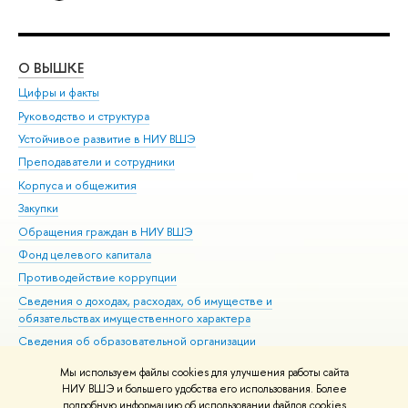
О ВЫШКЕ
ОБ
Цифры и факты
Ли
Руководство и структура
Дов
Устойчивое развитие в НИУ ВШЭ
Ол
Преподаватели и сотрудники
При
Корпуса и общежития
Вы
Закупки
При
Обращения граждан в НИУ ВШЭ
Ас
Фонд целевого капитала
До
Противодействие коррупции
Цен
Сведения о доходах, расходах, об имуществе и
Би
обязательствах имущественного характера
Об
Сведения об образовательной организации
Обр
Людям с ограниченными возможностями здоровья
Мы используем файлы cookies для улучшения работы сайта
Единая платежная страница
НИУ ВШЭ и большего удобства его использования. Более
подробную информацию об использовании файлов cookies