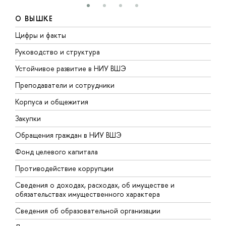
О ВЫШКЕ
Цифры и факты
Л
Руководство и структура
Д
Устойчивое развитие в НИУ ВШЭ
О
Преподаватели и сотрудники
П
Корпуса и общежития
В
Закупки
П
Обращения граждан в НИУ ВШЭ
А
Фонд целевого капитала
Д
Противодействие коррупции
Ц
Сведения о доходах, расходах, об имуществе и
Б
обязательствах имущественного характера
О
Сведения об образовательной организации
О