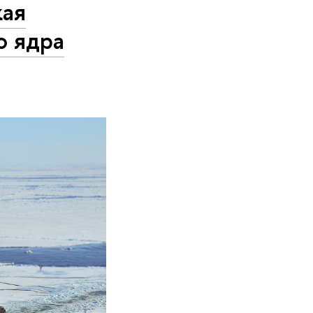
кая
о ядра