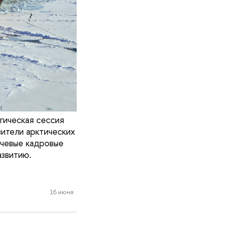
гическая сессия
ители арктических
ючевые кадровые
азвитию.
16 июня