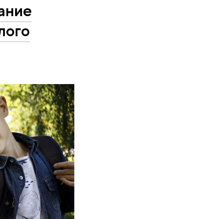
ание
лого