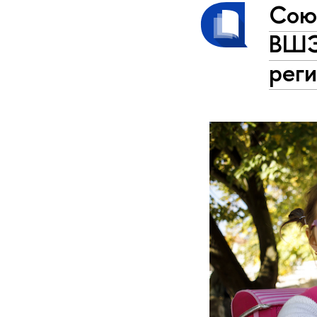
Союз
ВШЭ
рег