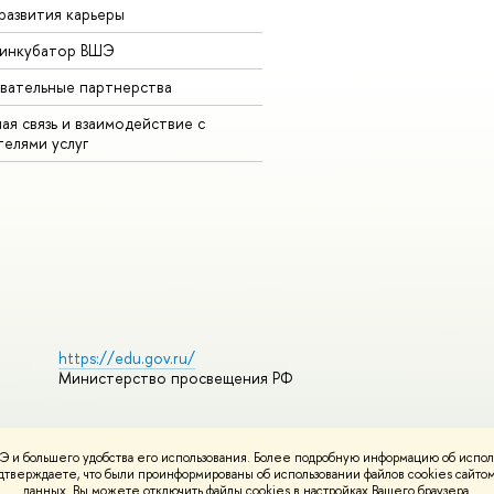
развития карьеры
-инкубатор ВШЭ
вательные партнерства
ая связь и взаимодействие с
телями услуг
https://edu.gov.ru/
Министерство просвещения РФ
 и большего удобства его использования. Более подробную информацию об испол
ования материалов
Политика конфиденциальности
Карта сайта
подтверждаете, что были проинформированы об использовании файлов cookies сай
НИУ ВШЭ
данных. Вы можете отключить файлы cookies в настройках Вашего браузера.