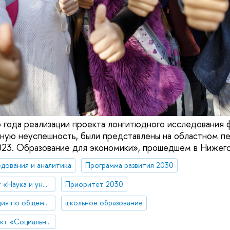
о года реализации проекта лонгитюдного исследования 
ную неуспешность, были представлены на областном п
23. Образование для экономики», прошедшем в Нижего
едования и аналитика
Программа развития 2030
Национальный проект «Наука и университеты»
Приоритет 2030
Социальная информация по общему образованию
школьное образование
Стратегический проект «Социальная политика устойчивого развития и инклюзивного экономического роста»