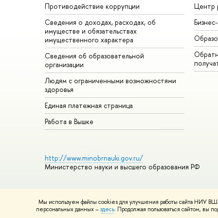
Противодействие коррупции
Центр 
Сведения о доходах, расходах, об
Бизнес
имуществе и обязательствах
Образо
имущественного характера
Обратн
Сведения об образовательной
получа
организации
Людям с ограниченными возможностями
здоровья
Единая платежная страница
Работа в Вышке
http://www.minobrnauki.gov.ru/
Министерство науки и высшего образования РФ
Мы используем файлы cookies для улучшения работы сайта НИУ ВШЭ
© НИУ ВШЭ 1993–2026
Адреса и контакты
Условия использ
персональных данных –
здесь
. Продолжая пользоваться сайтом, вы 
Шрифты HSE Sans и HSE Slab разработаны в
Школе дизайна 