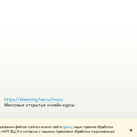
https://elearning.hse.ru/mooc
Массовые открытые онлайн-курсы
ьзовании файлов cookies можно найти
здесь
, наши правила обработки
Редактору
✖
том НИУ ВШЭ и согласны с нашими правилами обработки персональных