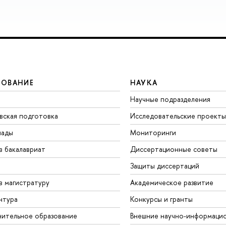
ЗОВАНИЕ
НАУКА
Научные подразделения
вская подготовка
Исследовательские проекты
иады
Мониторинги
в бакалавриат
Диссертационные советы
Защиты диссертаций
в магистратуру
Академическое развитие
нтура
Конкурсы и гранты
ительное образование
Внешние научно-информаци