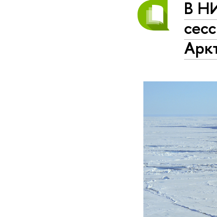
В Н
сесс
Арк