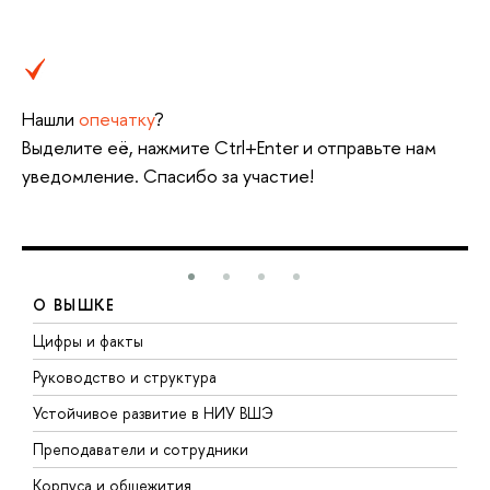
Нашли
опечатку
?
Выделите её, нажмите Ctrl+Enter и отправьте нам
уведомление. Спасибо за участие!
О ВЫШКЕ
Цифры и факты
Л
Руководство и структура
Д
Устойчивое развитие в НИУ ВШЭ
О
Преподаватели и сотрудники
П
Корпуса и общежития
В