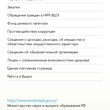
Закупки
П
Обращения граждан в НИУ ВШЭ
А
Фонд целевого капитала
Д
Противодействие коррупции
Ц
Сведения о доходах, расходах, об имуществе и
Б
обязательствах имущественного характера
О
Сведения об образовательной организации
О
Людям с ограниченными возможностями здоровья
Единая платежная страница
Работа в Вышке
http://www.minobrnauki.gov.ru/
Министерство науки и высшего образования РФ