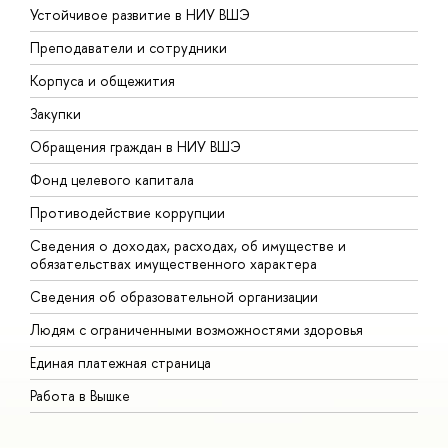
Устойчивое развитие в НИУ ВШЭ
О
Преподаватели и сотрудники
П
Корпуса и общежития
В
Закупки
П
Обращения граждан в НИУ ВШЭ
А
Фонд целевого капитала
Д
Противодействие коррупции
Ц
Сведения о доходах, расходах, об имуществе и
Б
обязательствах имущественного характера
О
Сведения об образовательной организации
О
Людям с ограниченными возможностями здоровья
Единая платежная страница
Работа в Вышке