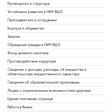
Руководство и структура
Д
Устойчивое развитие в НИУ ВШЭ
О
Преподаватели и сотрудники
П
Корпуса и общежития
В
Закупки
П
Обращения граждан в НИУ ВШЭ
А
Фонд целевого капитала
Д
Противодействие коррупции
Ц
Сведения о доходах, расходах, об имуществе и
Б
обязательствах имущественного характера
О
Сведения об образовательной организации
О
Людям с ограниченными возможностями здоровья
Единая платежная страница
Работа в Вышке