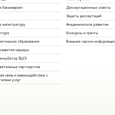
в бакалавриат
Диссертационные советы
Защиты диссертаций
в магистратуру
Академическое развитие
нтура
Конкурсы и гранты
ительное образование
Внешние научно-информаци
развития карьеры
-инкубатор ВШЭ
вательные партнерства
ая связь и взаимодействие с
телями услуг