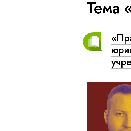
Тема 
«Пра
юри
учр