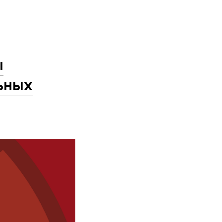
ы
ьных