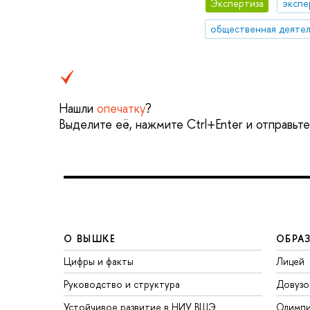
Экспертиза
экспе
общественная деятел
Нашли
опечатку
?
Выделите её, нажмите Ctrl+Enter и отправьт
О ВЫШКЕ
ОБРА
Цифры и факты
Лицей
Руководство и структура
Довузо
Устойчивое развитие в НИУ ВШЭ
Олимп