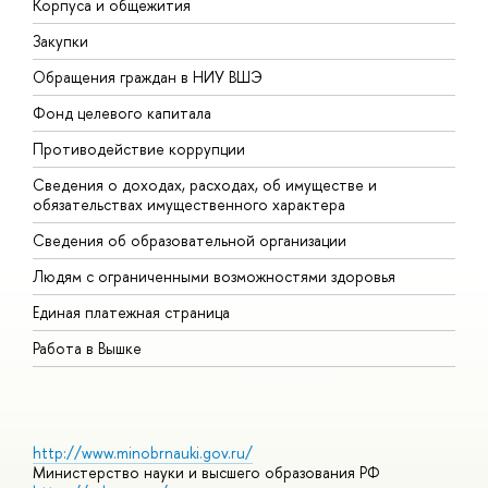
Корпуса и общежития
В
Закупки
П
Обращения граждан в НИУ ВШЭ
А
Фонд целевого капитала
Д
Противодействие коррупции
Ц
Сведения о доходах, расходах, об имуществе и
Б
обязательствах имущественного характера
О
Сведения об образовательной организации
О
Людям с ограниченными возможностями здоровья
Единая платежная страница
Работа в Вышке
http://www.minobrnauki.gov.ru/
Министерство науки и высшего образования РФ