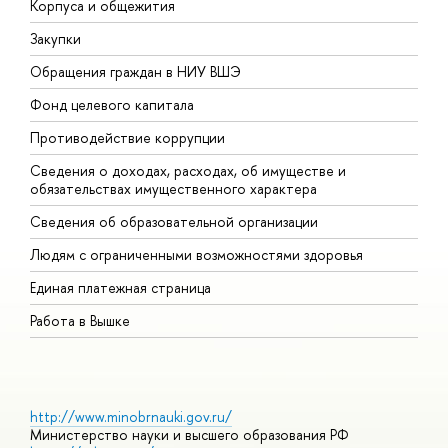
Корпуса и общежития
В
Закупки
П
Обращения граждан в НИУ ВШЭ
А
Фонд целевого капитала
Д
Противодействие коррупции
Ц
Сведения о доходах, расходах, об имуществе и
Б
обязательствах имущественного характера
О
Сведения об образовательной организации
О
Людям с ограниченными возможностями здоровья
Единая платежная страница
Работа в Вышке
http://www.minobrnauki.gov.ru/
Министерство науки и высшего образования РФ