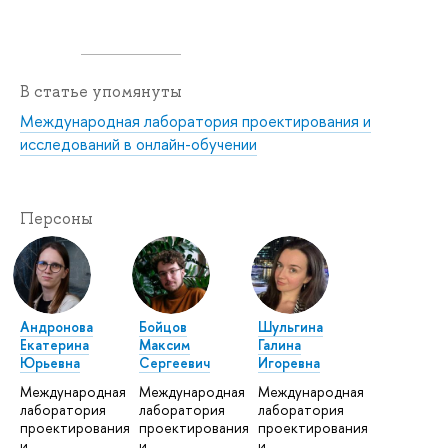
В статье упомянуты
Международная лаборатория проектирования и
исследований в онлайн-обучении
Персоны
Андронова
Бойцов
Шульгина
Екатерина
Максим
Галина
Юрьевна
Сергеевич
Игоревна
Международная
Международная
Международная
лаборатория
лаборатория
лаборатория
проектирования
проектирования
проектирования
и
и
и