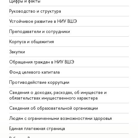
Цифры и факты
Л
Руководство и структура
Д
Устойчивое развитие в НИУ ВШЭ
О
Преподаватели и сотрудники
П
Корпуса и общежития
В
Закупки
П
Обращения граждан в НИУ ВШЭ
А
Фонд целевого капитала
Д
Противодействие коррупции
Ц
Сведения о доходах, расходах, об имуществе и
Б
обязательствах имущественного характера
О
Сведения об образовательной организации
О
Людям с ограниченными возможностями здоровья
Единая платежная страница