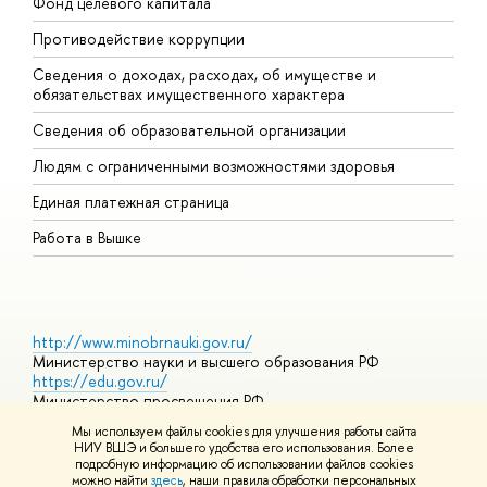
Фонд целевого капитала
Д
Противодействие коррупции
Ц
Сведения о доходах, расходах, об имуществе и
Б
обязательствах имущественного характера
О
Сведения об образовательной организации
О
Людям с ограниченными возможностями здоровья
Единая платежная страница
Работа в Вышке
http://www.minobrnauki.gov.ru/
Министерство науки и высшего образования РФ
https://edu.gov.ru/
Министерство просвещения РФ
https://elearning.hse.ru/mooc
Мы используем файлы cookies для улучшения работы сайта
Массовые открытые онлайн-курсы
НИУ ВШЭ и большего удобства его использования. Более
подробную информацию об использовании файлов cookies
можно найти
здесь
, наши правила обработки персональных