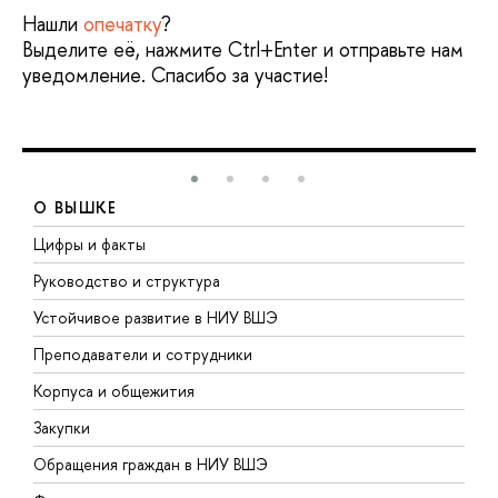
Нашли
опечатку
?
Выделите её, нажмите Ctrl+Enter и отправьте нам
уведомление. Спасибо за участие!
О ВЫШКЕ
Цифры и факты
Л
Руководство и структура
Д
Устойчивое развитие в НИУ ВШЭ
О
Преподаватели и сотрудники
П
Корпуса и общежития
В
Закупки
П
Обращения граждан в НИУ ВШЭ
А