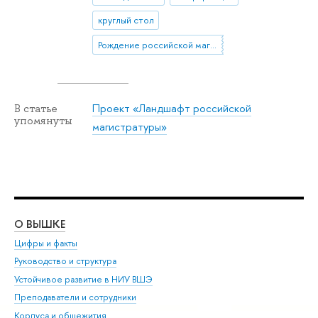
круглый стол
Рождение российской магистратуры
Проект «Ландшафт российской
В статье
упомянуты
магистратуры»
О ВЫШКЕ
ОБ
Цифры и факты
Ли
Руководство и структура
Дов
Устойчивое развитие в НИУ ВШЭ
Ол
Преподаватели и сотрудники
При
Корпуса и общежития
Вы