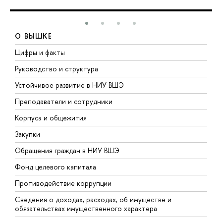
О ВЫШКЕ
Цифры и факты
Л
Руководство и структура
Д
Устойчивое развитие в НИУ ВШЭ
О
Преподаватели и сотрудники
П
Корпуса и общежития
В
Закупки
П
Обращения граждан в НИУ ВШЭ
А
Фонд целевого капитала
Д
Противодействие коррупции
Ц
Сведения о доходах, расходах, об имуществе и
Б
обязательствах имущественного характера
О