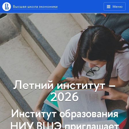
Высшая школа экономики
Меню
Летний институт –
2026
Институт образования
НИУ ВШЭ приглашает