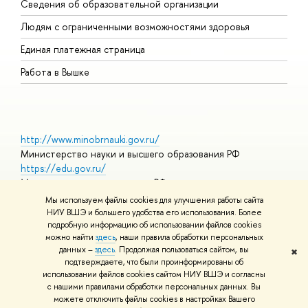
Сведения об образовательной организации
О
Людям с ограниченными возможностями здоровья
Единая платежная страница
Работа в Вышке
http://www.minobrnauki.gov.ru/
Министерство науки и высшего образования РФ
https://edu.gov.ru/
Министерство просвещения РФ
https://elearning.hse.ru/mooc
Мы используем файлы cookies для улучшения работы сайта
Массовые открытые онлайн-курсы
НИУ ВШЭ и большего удобства его использования. Более
подробную информацию об использовании файлов cookies
можно найти
здесь
, наши правила обработки персональных
данных –
здесь
. Продолжая пользоваться сайтом, вы
✖
© НИУ ВШЭ 1993–2026
Адреса и контакты
Условия
подтверждаете, что были проинформированы об
использования материалов
Политика конфиденциальности
Карта
использовании файлов cookies сайтом НИУ ВШЭ и согласны
сайта
с нашими правилами обработки персональных данных. Вы
Шрифты HSE Sans и HSE Slab разработаны в
Школе дизайна НИУ
можете отключить файлы cookies в настройках Вашего
ВШЭ