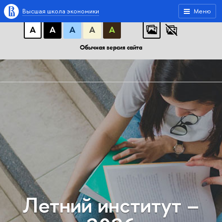
A
A
A
АБB
АБB
АБB
Высшая школа экономики
Меню
А
А
А
А
А
Обычная версия сайта
Летний институт –