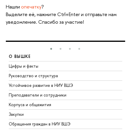
Нашли
опечатку
?
Выделите её, нажмите Ctrl+Enter и отправьте нам
уведомление. Спасибо за участие!
О ВЫШКЕ
Цифры и факты
Л
Руководство и структура
Д
Устойчивое развитие в НИУ ВШЭ
О
Преподаватели и сотрудники
П
Корпуса и общежития
В
Закупки
П
Обращения граждан в НИУ ВШЭ
А