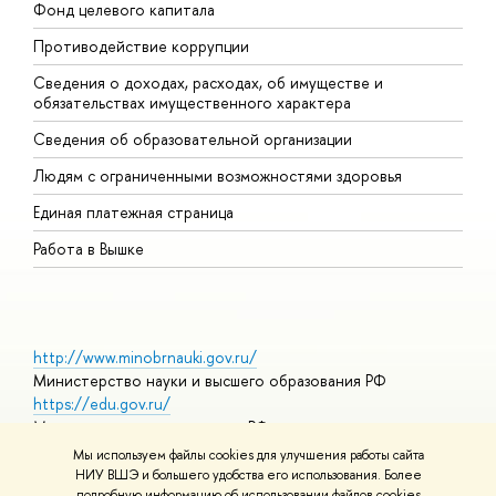
Фонд целевого капитала
Д
Противодействие коррупции
Ц
Сведения о доходах, расходах, об имуществе и
Б
обязательствах имущественного характера
О
Сведения об образовательной организации
О
Людям с ограниченными возможностями здоровья
Единая платежная страница
Работа в Вышке
http://www.minobrnauki.gov.ru/
Министерство науки и высшего образования РФ
https://edu.gov.ru/
Министерство просвещения РФ
https://elearning.hse.ru/mooc
Мы используем файлы cookies для улучшения работы сайта
Массовые открытые онлайн-курсы
НИУ ВШЭ и большего удобства его использования. Более
подробную информацию об использовании файлов cookies