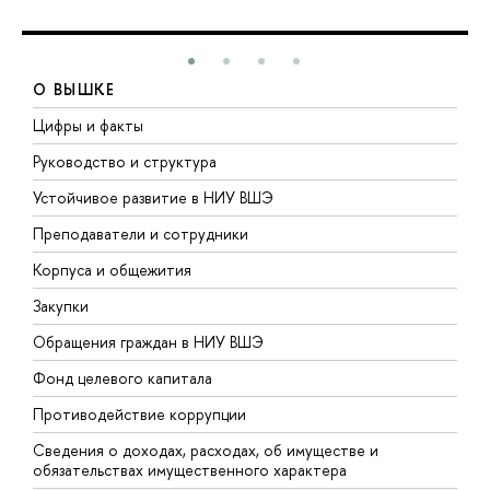
О ВЫШКЕ
Цифры и факты
Л
Руководство и структура
Д
Устойчивое развитие в НИУ ВШЭ
О
Преподаватели и сотрудники
П
Корпуса и общежития
В
Закупки
П
Обращения граждан в НИУ ВШЭ
А
Фонд целевого капитала
Д
Противодействие коррупции
Ц
Сведения о доходах, расходах, об имуществе и
Б
обязательствах имущественного характера
О