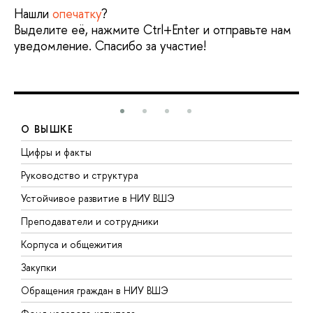
Нашли
опечатку
?
Выделите её, нажмите Ctrl+Enter и отправьте нам
уведомление. Спасибо за участие!
О ВЫШКЕ
Цифры и факты
Л
Руководство и структура
Д
Устойчивое развитие в НИУ ВШЭ
О
Преподаватели и сотрудники
П
Корпуса и общежития
В
Закупки
П
Обращения граждан в НИУ ВШЭ
А