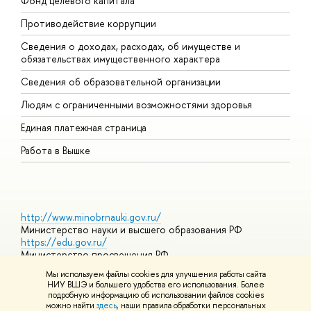
Фонд целевого капитала
Д
Противодействие коррупции
Ц
Сведения о доходах, расходах, об имуществе и
Б
обязательствах имущественного характера
О
Сведения об образовательной организации
О
Людям с ограниченными возможностями здоровья
Единая платежная страница
Работа в Вышке
http://www.minobrnauki.gov.ru/
Министерство науки и высшего образования РФ
https://edu.gov.ru/
Министерство просвещения РФ
https://elearning.hse.ru/mooc
Мы используем файлы cookies для улучшения работы сайта
Массовые открытые онлайн-курсы
НИУ ВШЭ и большего удобства его использования. Более
подробную информацию об использовании файлов cookies
можно найти
здесь
, наши правила обработки персональных