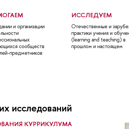
МОГАЕМ
ИССЛЕДУЕМ
дании и организации
Отечественные и заруб
ельности
практики учения и обуче
ессиональных
(learning and teaching) в
ающихся сообществ
прошлом и настоящем
елей-предметников
ших исследований
ОВАНИЯ КУРРИКУЛУМА