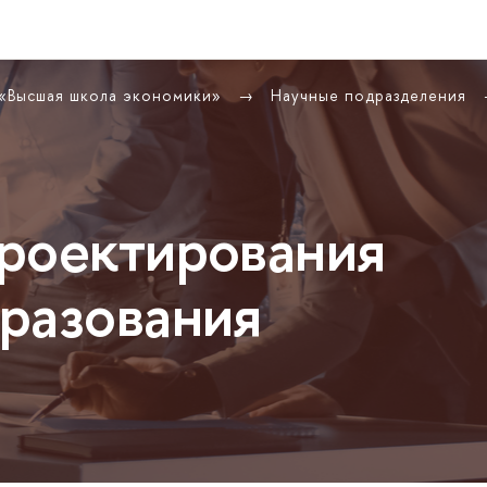
 «Высшая школа экономики»
Научные подразделения
роектирования
разования