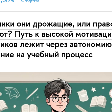
д ученого
экспертиза
ники они дрожащие, или прав
ют? Путь к высокой мотивац
ников лежит через автономию
ние на учебный процесс