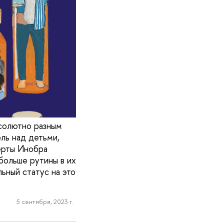
бсолютно разным
ль над детьми,
ерты Инобра
 больше рутины в их
ьный статус на это
5 сентября, 2023 г.