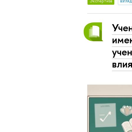
Экспертиза
взгля
Уче
име
уче
влия