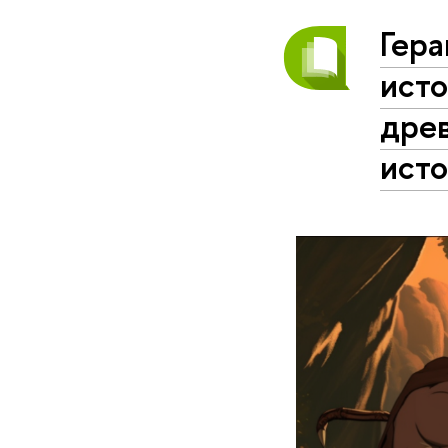
Гера
исто
древ
исто