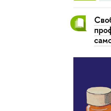
Сво
про
сам