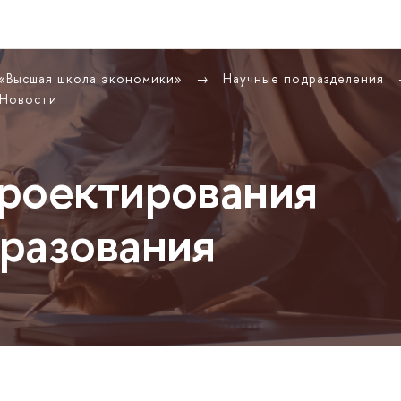
 «Высшая школа экономики»
Научные подразделения
Новости
роектирования
разования