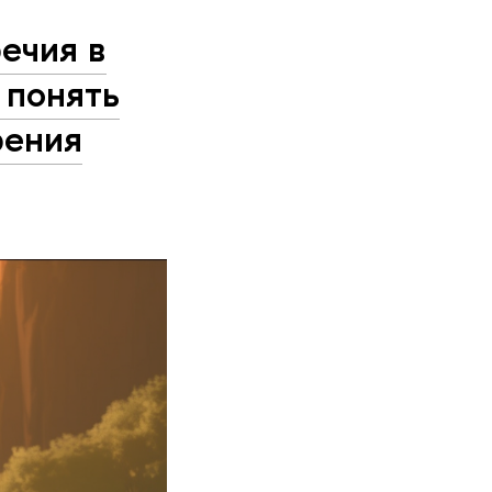
речия в
 понять
рения