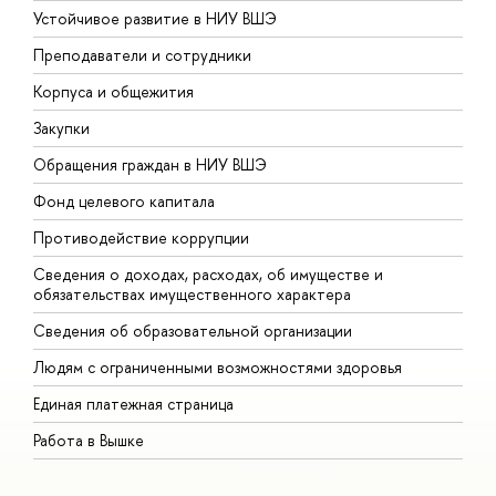
Устойчивое развитие в НИУ ВШЭ
О
Преподаватели и сотрудники
П
Корпуса и общежития
В
Закупки
П
Обращения граждан в НИУ ВШЭ
А
Фонд целевого капитала
Д
Противодействие коррупции
Ц
Сведения о доходах, расходах, об имуществе и
Б
обязательствах имущественного характера
О
Сведения об образовательной организации
О
Людям с ограниченными возможностями здоровья
Единая платежная страница
Работа в Вышке