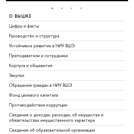
О ВЫШКЕ
Цифры и факты
Л
Руководство и структура
Д
Устойчивое развитие в НИУ ВШЭ
О
Преподаватели и сотрудники
П
Корпуса и общежития
В
Закупки
П
Обращения граждан в НИУ ВШЭ
А
Фонд целевого капитала
Д
Противодействие коррупции
Ц
Сведения о доходах, расходах, об имуществе и
Б
обязательствах имущественного характера
О
Сведения об образовательной организации