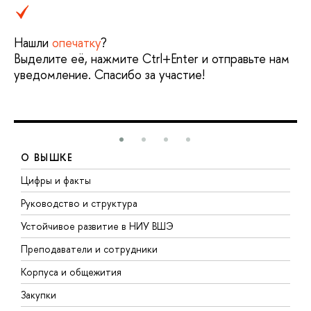
Нашли
опечатку
?
Выделите её, нажмите Ctrl+Enter и отправьте нам
уведомление. Спасибо за участие!
О ВЫШКЕ
Цифры и факты
Л
Руководство и структура
Д
Устойчивое развитие в НИУ ВШЭ
О
Преподаватели и сотрудники
П
Корпуса и общежития
В
Закупки
П