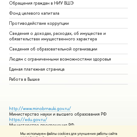
Обращения граждан в НИУ ВШЭ
А
Фонд целевого капитала
Д
Противодействие коррупции
Ц
Сведения о доходах, расходах, об имуществе и
Б
обязательствах имущественного характера
О
Сведения об образовательной организации
О
Людям с ограниченными возможностями здоровья
Единая платежная страница
Работа в Вышке
http://www.minobrnauki.gov.ru/
Министерство науки и высшего образования РФ
https://edu.gov.ru/
Министерство просвещения РФ
https://elearning.hse.ru/mooc
Мы используем файлы cookies для улучшения работы сайта
Массовые открытые онлайн-курсы