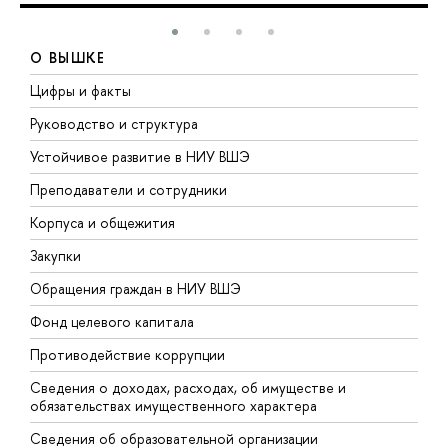
О ВЫШКЕ
Цифры и факты
Л
Руководство и структура
Д
Устойчивое развитие в НИУ ВШЭ
О
Преподаватели и сотрудники
П
Корпуса и общежития
В
Закупки
П
Обращения граждан в НИУ ВШЭ
А
Фонд целевого капитала
Д
Противодействие коррупции
Ц
Сведения о доходах, расходах, об имуществе и
Б
обязательствах имущественного характера
О
Сведения об образовательной организации