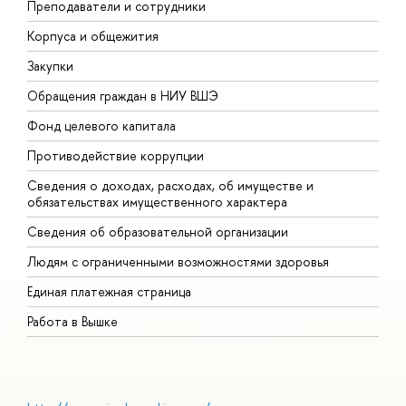
Преподаватели и сотрудники
П
Корпуса и общежития
В
Закупки
П
Обращения граждан в НИУ ВШЭ
А
Фонд целевого капитала
Д
Противодействие коррупции
Ц
Сведения о доходах, расходах, об имуществе и
Б
обязательствах имущественного характера
О
Сведения об образовательной организации
О
Людям с ограниченными возможностями здоровья
Единая платежная страница
Работа в Вышке