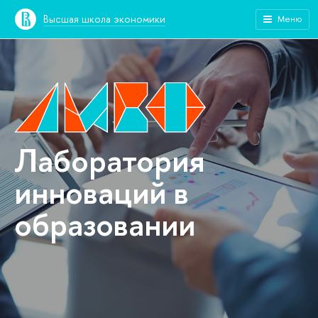
Высшая школа экономики
Меню
Лаборатория
инноваций в
образовании