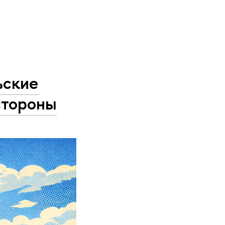
ьские
стороны