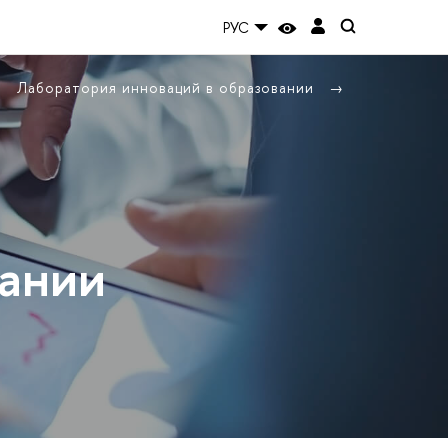
РУС
Лаборатория инноваций в образовании
вании