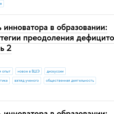
я
 инноватора в образовании:
атегии преодоления дефицито
ь 2
и опыт
новое в ВШЭ
дискуссии
итика
взгляд ученого
общественная деятельность
 инноватора в образовании: