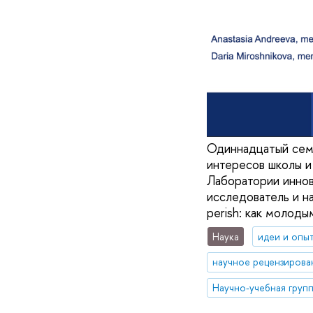
Одиннадцатый сем
интересов школы и
Лаборатории иннов
исследователь и на
perish: как молод
Наука
идеи и опы
научное рецензирова