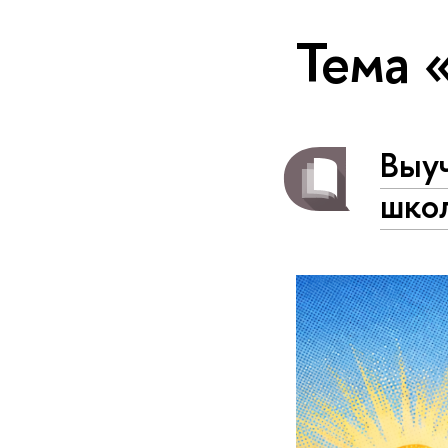
Тема 
Выуч
шко