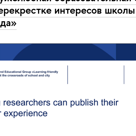
ерекрестке интересов школы
ода»