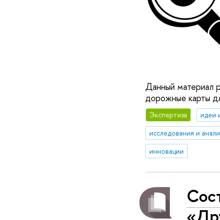
Данный материал р
дорожные карты дл
Экспертиза
идеи 
исследования и анал
инновации
Сос
«Др