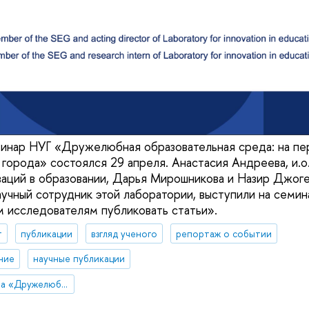
инар НУГ «Дружелюбная образовательная среда: на пе
 города» состоялся 29 апреля. Анастасия Андреева, и.
аций в образовании, Дарья Мирошникова и Назир Джоге
учный сотрудник этой лаборатории, выступили на семина
ым исследователям публиковать статьи».
т
публикации
взгляд ученого
репортаж о событии
ние
научные публикации
Научно-учебная группа «Дружелюбная образовательная среда: на перекрестке интересов школы и города»