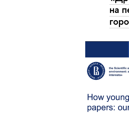
на п
гор