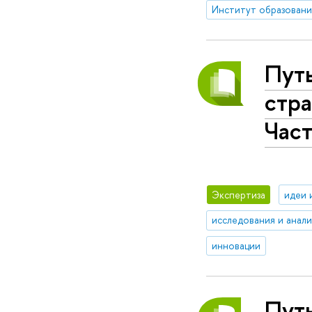
Институт образовани
Путь
стр
Част
Экспертиза
идеи 
исследования и анал
инновации
Путь