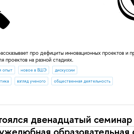
ассказывает про дефициты инновационных проектов и п
я проектов на разной стадиях.
и опыт
новое в ВШЭ
дискуссии
итика
взгляд ученого
общественная деятельность
тоялся двенадцатый семинар
ужелюбная образовательная 