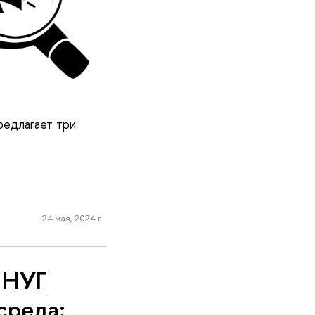
редлагает три
24 мая, 2024 г.
 НУГ
среда: