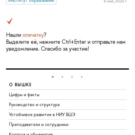
Институт образования
6 мая, 2020 г.
Нашли
опечатку
?
Выделите её, нажмите Ctrl+Enter и отправьте нам
уведомление. Спасибо за участие!
О ВЫШКЕ
Цифры и факты
Л
Руководство и структура
Д
Устойчивое развитие в НИУ ВШЭ
О
Преподаватели и сотрудники
П
Корпуса и общежития
В