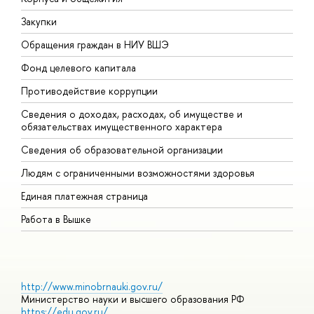
Закупки
П
Обращения граждан в НИУ ВШЭ
А
Фонд целевого капитала
Д
Противодействие коррупции
Ц
Сведения о доходах, расходах, об имуществе и
Б
обязательствах имущественного характера
О
Сведения об образовательной организации
О
Людям с ограниченными возможностями здоровья
Единая платежная страница
Работа в Вышке
http://www.minobrnauki.gov.ru/
Министерство науки и высшего образования РФ
https://edu.gov.ru/