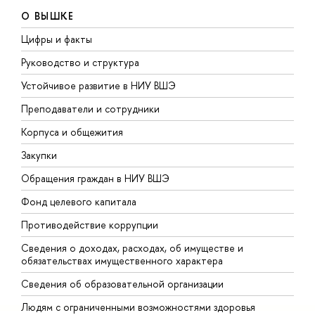
О ВЫШКЕ
Цифры и факты
Л
Руководство и структура
Д
Устойчивое развитие в НИУ ВШЭ
О
Преподаватели и сотрудники
П
Корпуса и общежития
В
Закупки
П
Обращения граждан в НИУ ВШЭ
А
Фонд целевого капитала
Д
Противодействие коррупции
Ц
Сведения о доходах, расходах, об имуществе и
Б
обязательствах имущественного характера
О
Сведения об образовательной организации
О
Людям с ограниченными возможностями здоровья