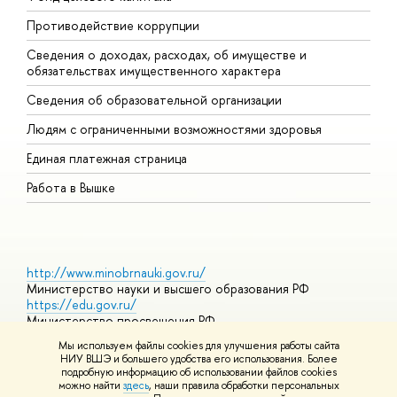
Противодействие коррупции
Ц
Сведения о доходах, расходах, об имуществе и
Б
обязательствах имущественного характера
О
Сведения об образовательной организации
О
Людям с ограниченными возможностями здоровья
Единая платежная страница
Работа в Вышке
http://www.minobrnauki.gov.ru/
Министерство науки и высшего образования РФ
https://edu.gov.ru/
Министерство просвещения РФ
https://elearning.hse.ru/mooc
Мы используем файлы cookies для улучшения работы сайта
Массовые открытые онлайн-курсы
НИУ ВШЭ и большего удобства его использования. Более
подробную информацию об использовании файлов cookies
можно найти
здесь
, наши правила обработки персональных