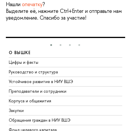
Нашли
опечатку
?
Выделите её, нажмите Ctrl+Enter и отправьте нам
уведомление. Спасибо за участие!
О ВЫШКЕ
Цифры и факты
Л
Руководство и структура
Д
Устойчивое развитие в НИУ ВШЭ
О
Преподаватели и сотрудники
П
Корпуса и общежития
В
Закупки
П
Обращения граждан в НИУ ВШЭ
А
Фонд целевого капитала
Д