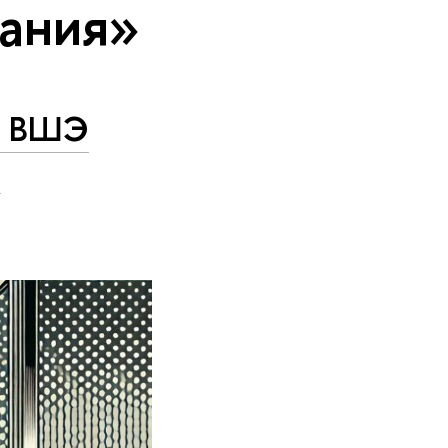
вания»
 в ВШЭ
и