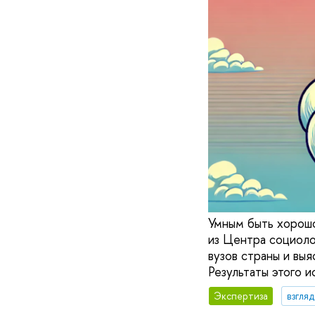
Умным быть хорошо
из Центра социоло
вузов страны и выя
Результаты этого 
Экспертиза
взгля