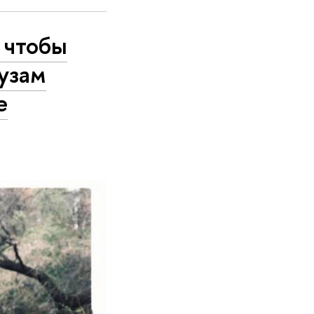
 чтобы
узам
е