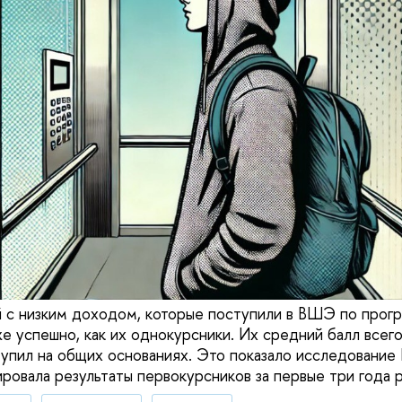
 с низким доходом, которые поступили в ВШЭ по прог
же успешно, как их однокурсники. Их средний балл всег
тупил на общих основаниях. Это показало исследование 
ировала результаты первокурсников за первые три года 