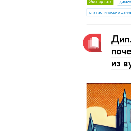
Экспертиза
диску
статистические данн
Дип
поч
из в