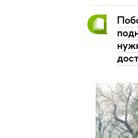
Поб
под
нуж
дос