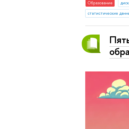
Образование
диск
статистические данн
Пят
обра