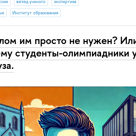
ссии
взгляд ученого
экспертиза
ые
Институт образования
лом им просто не нужен? Ил
ему студенты-олимпиадники 
уза.