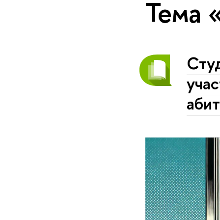
Тема 
Студ
уча
абит