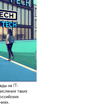
ды на IT-
числения таких
оссийских
ния».