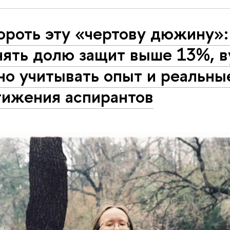
ороть эту «чертову дюжину»:
нять долю защит выше 13%, в
но учитывать опыт и реальны
тижения аспирантов