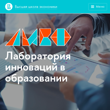
Высшая школа экономики
Меню
Лаборатория
инноваций в
образовании