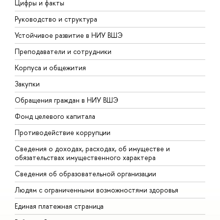
Цифры и факты
Л
Руководство и структура
Д
Устойчивое развитие в НИУ ВШЭ
О
Преподаватели и сотрудники
П
Корпуса и общежития
В
Закупки
П
Обращения граждан в НИУ ВШЭ
А
Фонд целевого капитала
Д
Противодействие коррупции
Ц
Сведения о доходах, расходах, об имуществе и
Б
обязательствах имущественного характера
О
Сведения об образовательной организации
О
Людям с ограниченными возможностями здоровья
Единая платежная страница