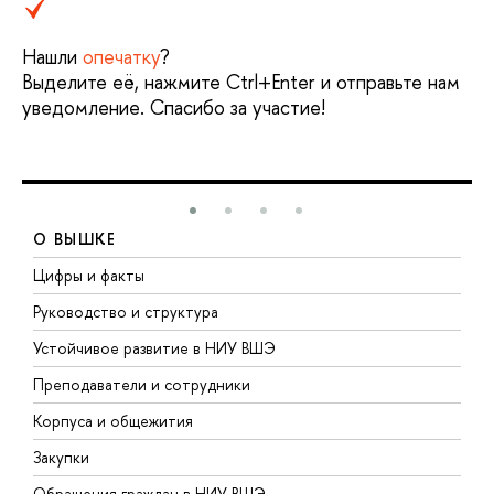
Нашли
опечатку
?
Выделите её, нажмите Ctrl+Enter и отправьте нам
уведомление. Спасибо за участие!
О ВЫШКЕ
Цифры и факты
Л
Руководство и структура
Д
Устойчивое развитие в НИУ ВШЭ
О
Преподаватели и сотрудники
П
Корпуса и общежития
В
Закупки
П
Обращения граждан в НИУ ВШЭ
А