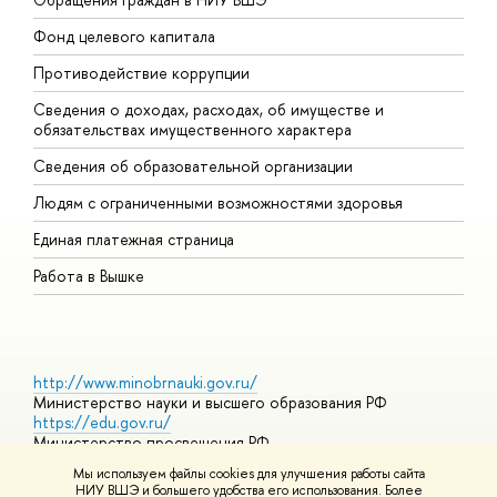
Фонд целевого капитала
Д
Противодействие коррупции
Ц
Сведения о доходах, расходах, об имуществе и
Б
обязательствах имущественного характера
О
Сведения об образовательной организации
О
Людям с ограниченными возможностями здоровья
Единая платежная страница
Работа в Вышке
http://www.minobrnauki.gov.ru/
Министерство науки и высшего образования РФ
https://edu.gov.ru/
Министерство просвещения РФ
https://elearning.hse.ru/mooc
Мы используем файлы cookies для улучшения работы сайта
Массовые открытые онлайн-курсы
НИУ ВШЭ и большего удобства его использования. Более