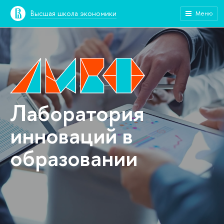
Высшая школа экономики
Меню
Лаборатория
инноваций в
образовании