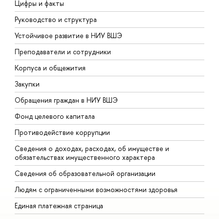
Цифры и факты
Л
Руководство и структура
Д
Устойчивое развитие в НИУ ВШЭ
О
Преподаватели и сотрудники
П
Корпуса и общежития
В
Закупки
П
Обращения граждан в НИУ ВШЭ
А
Фонд целевого капитала
Д
Противодействие коррупции
Ц
Сведения о доходах, расходах, об имуществе и
Б
обязательствах имущественного характера
О
Сведения об образовательной организации
О
Людям с ограниченными возможностями здоровья
Единая платежная страница