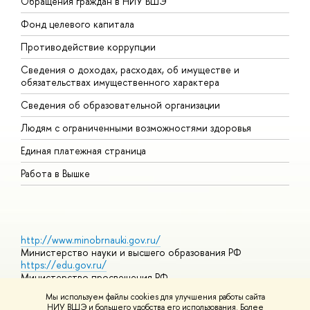
Обращения граждан в НИУ ВШЭ
А
Фонд целевого капитала
Д
Противодействие коррупции
Ц
Сведения о доходах, расходах, об имуществе и
Б
обязательствах имущественного характера
О
Сведения об образовательной организации
О
Людям с ограниченными возможностями здоровья
Единая платежная страница
Работа в Вышке
http://www.minobrnauki.gov.ru/
Министерство науки и высшего образования РФ
https://edu.gov.ru/
Министерство просвещения РФ
https://elearning.hse.ru/mooc
Мы используем файлы cookies для улучшения работы сайта
Массовые открытые онлайн-курсы
НИУ ВШЭ и большего удобства его использования. Более