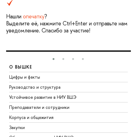
Нашли
опечатку
?
Выделите её, нажмите Ctrl+Enter и отправьте нам
уведомление. Спасибо за участие!
О ВЫШКЕ
Цифры и факты
Л
Руководство и структура
Д
Устойчивое развитие в НИУ ВШЭ
О
Преподаватели и сотрудники
П
Корпуса и общежития
В
Закупки
П