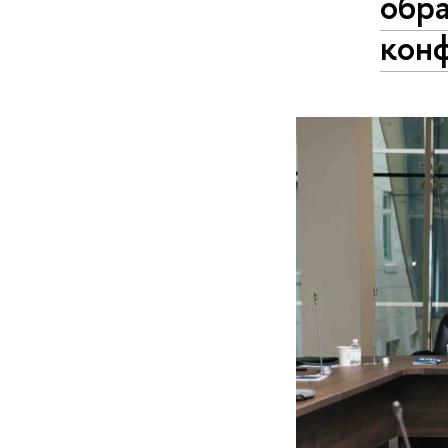
обр
кон