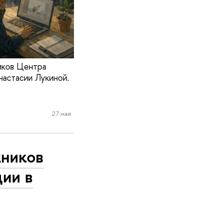
иков Центра
настасии Лукиной.
27 мая
кников
ии в