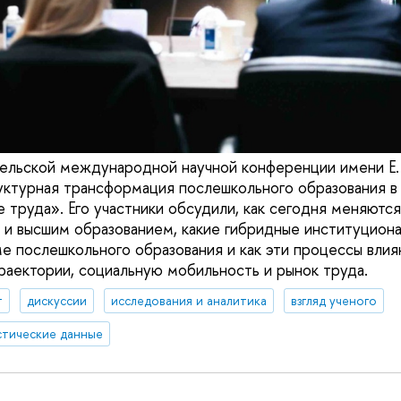
ельской международной научной конференции имени Е. 
уктурная трансформация послешкольного образования в
е труда». Его участники обсудили, как сегодня меняют
и высшим образованием, какие гибридные институцион
ме послешкольного образования и как эти процессы влия
раектории, социальную мобильность и рынок труда.
т
дискуссии
исследования и аналитика
взгляд ученого
стические данные