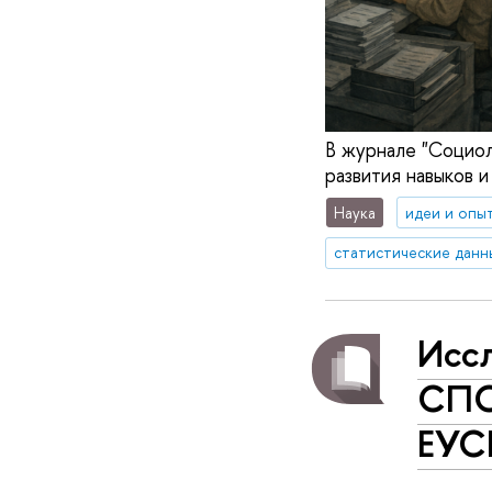
В журнале "Социол
развития навыков 
Наука
идеи и опы
статистические данн
Исс
СПО
ЕУС