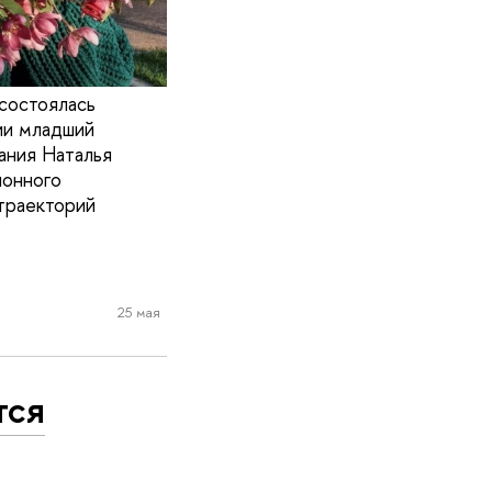
состоялась
ии младший
ания Наталья
ионного
траекторий
25 мая
тся