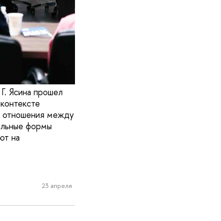
Г. Ясина прошел
 контексте
ся отношения между
альные формы
ют на
23 апреля