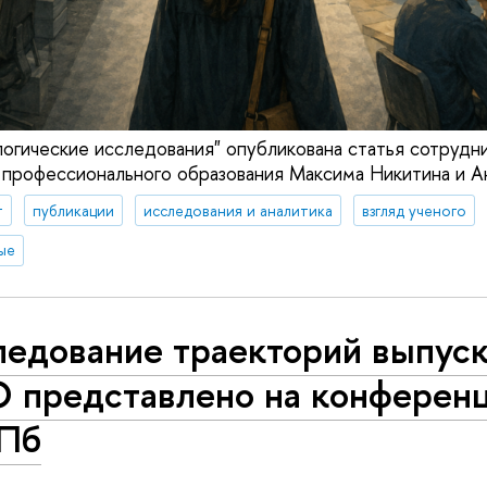
огические исследования" опубликована статья сотрудн
и профессионального образования Максима Никитина и А
т
публикации
исследования и аналитика
взгляд ученого
ые
ледование траекторий выпус
 представлено на конференц
Пб