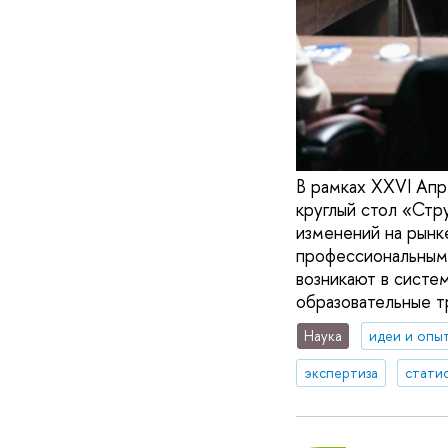
В рамках XXVI Апр
круглый стол «Стр
изменений на рынк
профессиональным 
возникают в систе
образовательные т
Наука
идеи и опы
экспертиза
стати