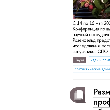
С 14 по 16 мая 20
Конференция по вы
научный сотрудник
Розенфельд предст
исследования, пос
выпускников СПО.
Наука
идеи и опы
статистические данн
Разм
про