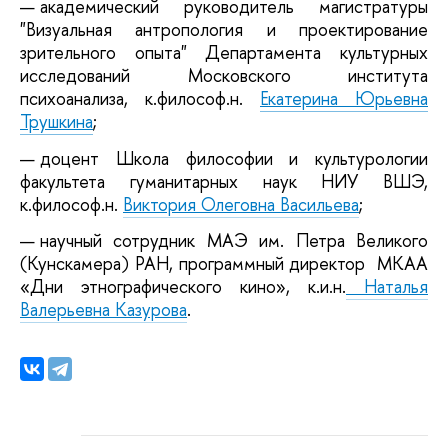
академический руководитель магистратуры
"Визуальная антропология и проектирование
зрительного опыта" Департамента культурных
исследований Московского института
психоанализа, к.философ.н.
Екатерина Юрьевна
Трушкина
;
доцент Школа философии и культурологии
факультета гуманитарных наук НИУ ВШЭ,
к.философ.н.
Виктория Олеговна Васильева
;
научный сотрудник МАЭ им. Петра Великого
(Кунскамера) РАН, программный директор МКАА
«Дни этнографического кино», к.и.н.
Наталья
Валерьевна
Казурова
.