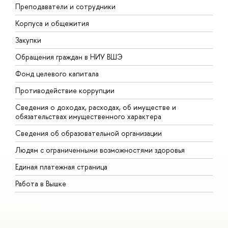
Преподаватели и сотрудники
П
Корпуса и общежития
В
Закупки
П
Обращения граждан в НИУ ВШЭ
А
Фонд целевого капитала
Д
Противодействие коррупции
Ц
Сведения о доходах, расходах, об имуществе и
Б
обязательствах имущественного характера
О
Сведения об образовательной организации
О
Людям с ограниченными возможностями здоровья
Единая платежная страница
Работа в Вышке