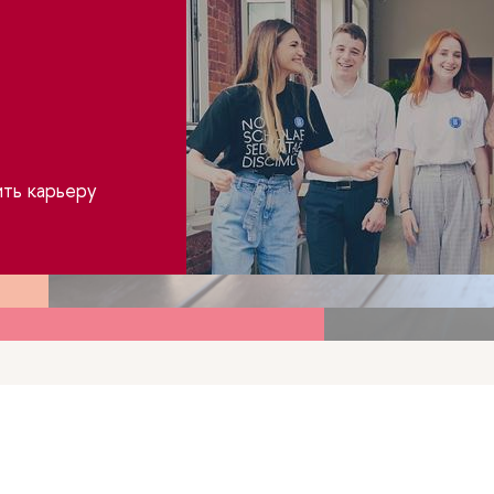
ы
вание в условиях
мии
звить карьеру
инструменты, методики
 дистанционных технологий
нии и работе