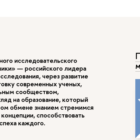
П
ьного исследовательского
м
мики» — российского лидера
исследования, через развитие
товку современных ученых,
льным сообществом,
ляд на образование, который
ьном обмене знанием стремимся
 концепции, способствовать
спеха каждого.