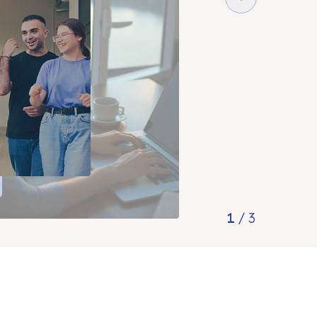
2
/
3