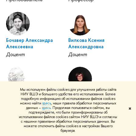
Бочавер Александра
Вилкова Ксения
Алексеевна
Александровна
Доцент
Доцент
Мы используем файлы cookies для улучшения работы сайта
Габдрахманов Нияз
Гармонова Анна
НИУ ВШЭ и большего удобства его использования. Более
подробную информацию об использовании файлов cookies
Камилевич
Владимировна
можно найти
здесь
, наши правила обработки персональных
данных –
здесь
. Продолжая пользоваться сайтом, вы
Доцент
Доцент
✖
подтверждаете, что были проинформированы об
использовании файлов cookies сайтом НИУ ВШЭ и согласны
с нашими правилами обработки персональных данных. Вы
можете отключить файлы cookies в настройках Вашего
браузера.