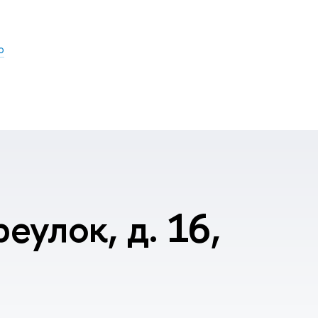
о
еулок, д. 16,