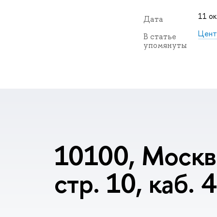
11 ок
Дата
Цент
В статье
упомянуты
10100, Москва
стр. 10, каб. 