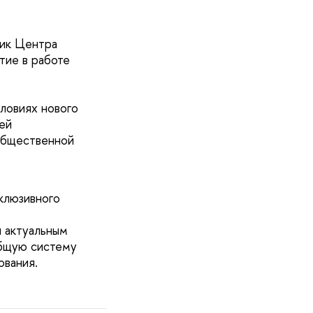
тик Центра
тие в работе
словиях нового
ей
Общественной
клюзивного
и актуальным
общую систему
ования.