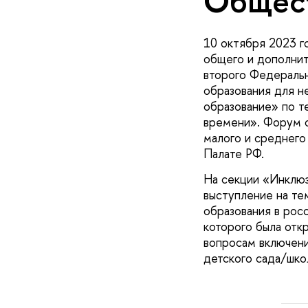
Общес
10 октября 2023 г
общего и дополнит
второго Федераль
образования для н
образование» по т
времени». Форум о
малого и среднего
Палате РФ.
На секции «Инклюз
выступление на те
образования в рос
которого была отк
вопросам включен
детского сада/шко