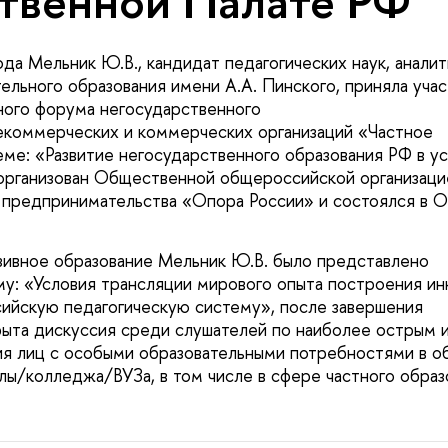
твенной Палате РФ
ода Мельник Ю.В., кандидат педагогических наук, анали
ельного образования имени А.А. Пинского, приняла учас
ного форума негосударственного
екоммерческих и коммерческих организаций «Частное
еме: «Развитие негосударственного образования РФ в у
рганизован Общественной общероссийской организаци
 предпринимательства «Опора России» и состоялся в 
ивное образование Мельник Ю.В. было представлено
му: «Условия трансляции мирового опыта построения ин
сийскую педагогическую систему», после завершения
рыта дискуссия среди слушателей по наиболее острым 
ия лиц с особыми образовательными потребностями в 
лы/колледжа/ВУЗа, в том числе в сфере частного образ