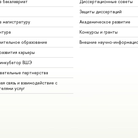
в бакалавриат
Диссертационные советы
Защиты диссертаций
в магистратуру
Академическое развитие
нтура
Конкурсы и гранты
ительное образование
Внешние научно-информаци
развития карьеры
-инкубатор ВШЭ
вательные партнерства
ая связь и взаимодействие с
телями услуг