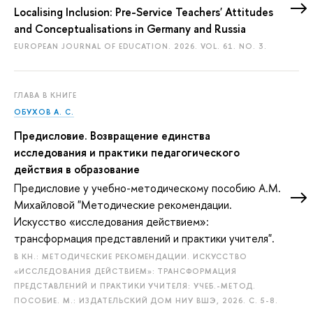
Localising Inclusion: Pre-Service Teachers' Attitudes
and Conceptualisations in Germany and Russia
EUROPEAN JOURNAL OF EDUCATION. 2026. VOL. 61. NO. 3.
ГЛАВА В КНИГЕ
ОБУХОВ А. С.
Предисловие. Возвращение единства
исследования и практики педагогического
действия в образование
Предисловие у учебно-методическому пособию А.М.
Михайловой "Методические рекомендации.
Искусство «исследования действием»:
трансформация представлений и практики учителя".
В КН.: МЕТОДИЧЕСКИЕ РЕКОМЕНДАЦИИ. ИСКУССТВО
«ИССЛЕДОВАНИЯ ДЕЙСТВИЕМ»: ТРАНСФОРМАЦИЯ
ПРЕДСТАВЛЕНИЙ И ПРАКТИКИ УЧИТЕЛЯ: УЧЕБ.-МЕТОД.
ПОСОБИЕ. М.: ИЗДАТЕЛЬСКИЙ ДОМ НИУ ВШЭ, 2026.
С. 5-8.