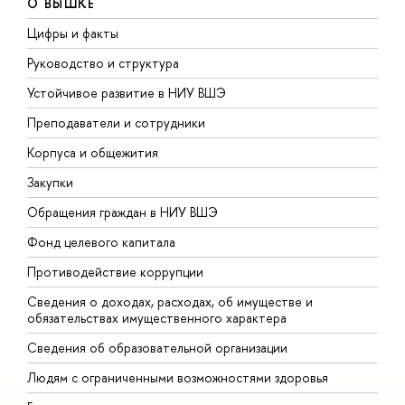
О ВЫШКЕ
Цифры и факты
Л
Руководство и структура
Д
Устойчивое развитие в НИУ ВШЭ
О
Преподаватели и сотрудники
П
Корпуса и общежития
В
Закупки
П
Обращения граждан в НИУ ВШЭ
А
Фонд целевого капитала
Д
Противодействие коррупции
Ц
Сведения о доходах, расходах, об имуществе и
Б
обязательствах имущественного характера
О
Сведения об образовательной организации
О
Людям с ограниченными возможностями здоровья